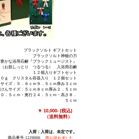
ブラックソルト ギフトセット
ブラックソルト神秘の力
も豊かな浴用石鹸『ブラックミュージスト』
（お肌しっとり つるつる） 入浴用石鹸
１２個入りギフトセット
００ｇ クリスタル容器入り １２個セット
スサイズ：５．６ｃｍ９．５ｃｍ厚み３ｃｍ
イズ：５ｃｍ８ｃｍ厚み２．５ｃｍ
３０．５ｃｍ・奥行２４．５ｃｍ・高さ８．
５ｃｍ
￥ 10,000- (税込)
（送料無料）
入荷：入荷は、未定です。
商品番号:1229006