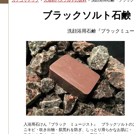
カテゴリトップ
›
入浴剤バスソルトの原料
›
洗顔浴用石鹸『ブラック
ブラックソルト石鹸
洗顔浴用石鹸『ブラックミュ
入浴用石けん『ブラック ミュージスト』 ブラックソルトの
ニキビ・吹き出物・肌荒れを防ぎ、しっとり滑らかなお肌に・