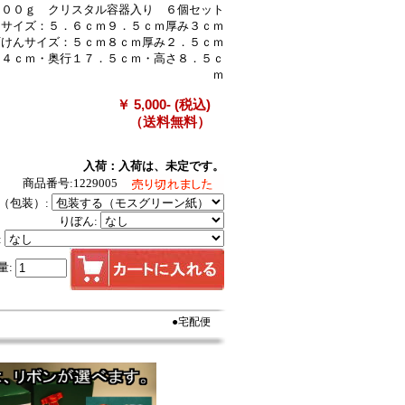
１００ｇ クリスタル容器入り ６個セット
スサイズ：５．６ｃｍ９．５ｃｍ厚み３ｃｍ
イズ：５ｃｍ８ｃｍ厚み２．５ｃｍ
２４ｃｍ・奥行１７．５ｃｍ・高さ８．５ｃ
ｍ
￥ 5,000- (税込)
（送料無料）
入荷：入荷は、未定です。
商品番号:1229005
（包装）:
りぼん:
:
量:
●宅配便