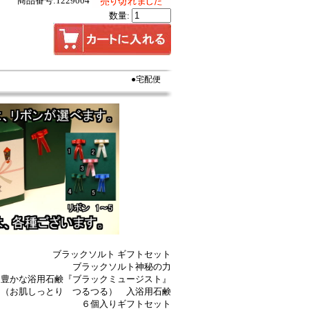
商品番号:1229004
数量:
●宅配便
ブラックソルト ギフトセット
ブラックソルト神秘の力
も豊かな浴用石鹸『ブラックミュージスト』
（お肌しっとり つるつる） 入浴用石鹸
６個入りギフトセット