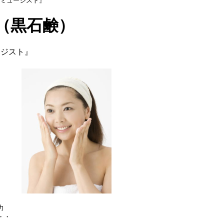
ミュージスト』
（黒石鹸）
ージスト』
力
・・