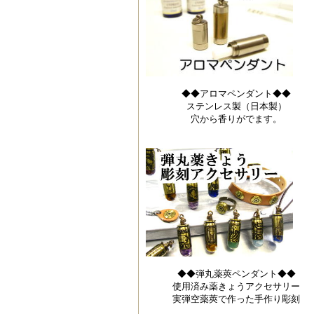
◆◆アロマペンダント◆◆
ステンレス製（日本製）
穴から香りがでます。
◆◆弾丸薬莢ペンダント◆◆
使用済み薬きょうアクセサリー
実弾空薬莢で作った手作り彫刻