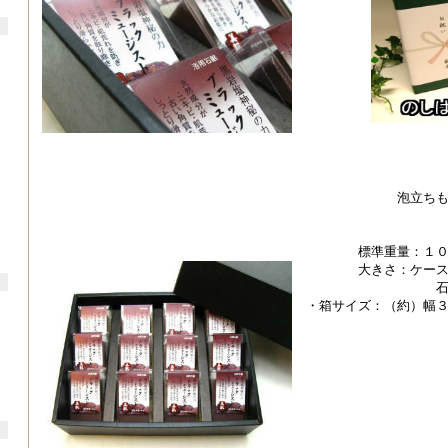
泡立ち
標準重量：１
大きさ：ケー
石けんサ
・箱サイズ：（約）幅