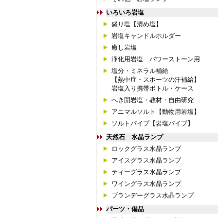
いろいろ岩塩
盛り塩【清め塩】
岩塩キャンドルホルダー
癒し岩塩
浄化用岩塩 パワーストーン用
塩分・ミネラル補給
【熱中症・スポーツの汗補給】
岩塩入り携帯ボトル・ケース
へき開岩塩・教材・自由研究
アニマルソルト【動物用岩塩】
ソルトパイプ【岩塩パイプ】
天然石 水晶ランプ
ロックグラス水晶ランプ
アイスグラス水晶ランプ
ティーグラス水晶ランプ
ワイングラス水晶ランプ
ブランデーグラス水晶ランプ
パーツ・備品