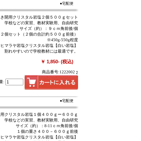
●宅配便
へき開用クリスタル岩塩２個５００ｇセット
学校などの実習、教材実験用、自由研究
サイズ（約）：９ｃｍ角前後/個
２個セット（２個の合計約５００ｇ前後）
※450g-550g程度
用ヒマラヤ岩塩クリスタル岩塩【白い岩塩】
割れやすいので学校教材には最適です。
￥ 1,850- (税込)
商品番号:1222002
量:
●宅配便
開用クリスタル岩塩１個４００ｇー６００ｇ
学校などの実習、教材実験用、自由研究
サイズ（約）：8-11ｃｍ角前後/個
１個の重さ４００－６００ｇ前後
用ヒマラヤ岩塩クリスタル岩塩【白い岩塩】