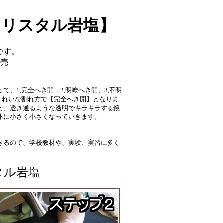
クリスタル岩塩】
です。
販売
、1,完全へき開，2,明瞭へき開、3,不明
きれいな割れ方で【完全へき開】となりま
と、透き通るような透明でキラキラする鏡
体に小さく小さくなっていきます。
きるので、学校教材や、実験、実習に多く
タル岩塩