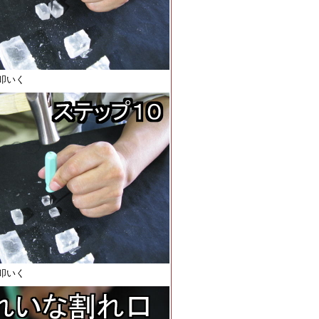
叩いく
叩いく