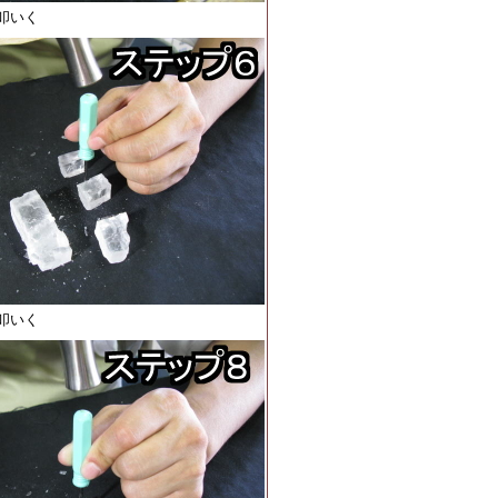
叩いく
叩いく