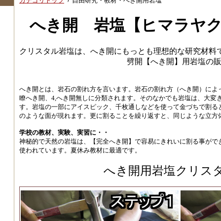
カテゴリトップ
›
自由研究・教材・へき開用岩塩
へき開 岩塩【ヒマラヤ
クリスタル岩塩は、へき開にもっとも理想的な研究材料
劈開【へき開】用岩塩の
へき開とは、岩石の割れ方を言います。岩石の割れ方（へき開）によって
瞭へき開、4,へき開無しに分類されます。そのなかでも岩塩は、大変
す。岩塩の一部にアイスピック、千枚通しなどを使って金づちで割る
のような面が現れます。更に割ることを繰り返すと、同じような立方
学校の教材、実験、実習に・・
神秘的で天然の岩塩は、【完全へき開】で容易にきれいに割る事がで
使われています。夏休み教材に最適です。
へき開用岩塩クリス