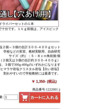
ドライバーセットの１本
で十分です。１ｋｇ前後は、アイスピック
塩２個～３個の合計３００-４００ｇセット
学校などの実習、教材実験用、自由研究
サイズ（約）：５－８ｃｍ角前後/個
（２個又は３個の合計約３００-４００ｇ）
又は、３個で300g-400gのいずれかになります
用ヒマラヤ岩塩クリスタル岩塩【白い岩塩】
割れやすいので学校教材には最適です。
￥ 1,350- (税込)
商品番号:1222001
量: