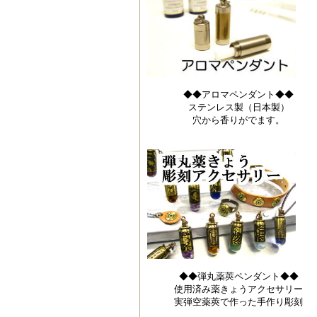
◆◆アロマペンダント◆◆
ステンレス製（日本製）
穴から香りがでます。
◆◆弾丸薬莢ペンダント◆◆
使用済み薬きょうアクセサリー
実弾空薬莢で作った手作り彫刻