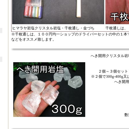
ヒマラヤ岩塩クリスタル岩塩・千枚通し・金づち
千枚通しは、
※千枚通しは、１００円均一ショップのドライバーセットの中の１本
などをオススメ致します。
へき開用クリスタル岩
２個～３個セット
※２個で300g-400g
へき開
数