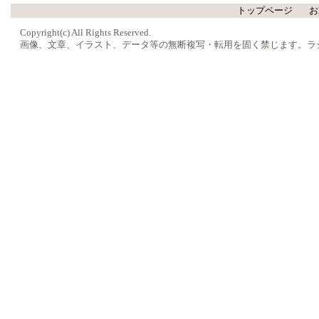
トップページ
お
Copyright(c) All Rights Reserved.
画像、文章、イラスト、データ等の無断複写・転用を固く禁じます。ラ