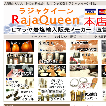
入浴剤バスソルトの原料総合【ヒマラヤ岩塩】ラジャクイーン本店
トップページ
お支払い・配送について
会社概