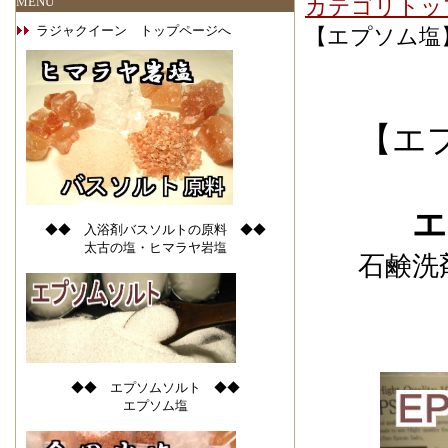
MENU
カテゴリトッ
ラジャクイーン トップページへ
【エプソム塩
【エ
エ
◆◆ 入浴剤バスソルトの原料 ◆◆
太古の塩・ヒマラヤ岩塩
石鹸洗
◆◆ エプソムソルト ◆◆
エプソム塩