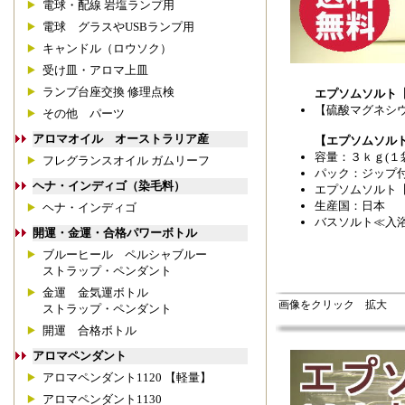
電球・配線 岩塩ランプ用
電球 グラスやUSBランプ用
キャンドル（ロウソク）
受け皿・アロマ上皿
ランプ台座交換 修理点検
エプソムソルト
【硫酸マグネシ
その他 パーツ
アロマオイル オーストラリア産
【エプソムソル
容量：３ｋｇ(１
フレグランスオイル ガムリーフ
パック：ジップ
ヘナ・インディゴ（染毛料）
エプソムソルト
生産国：日本
ヘナ・インディゴ
バスソルト≪入
開運・金運・合格パワーボトル
ブルーヒール ペルシャブルー
ストラップ・ペンダント
金運 金気運ボトル
画像をクリック 拡大
ストラップ・ペンダント
開運 合格ボトル
アロマペンダント
アロマペンダント1120 【軽量】
アロマペンダント1130