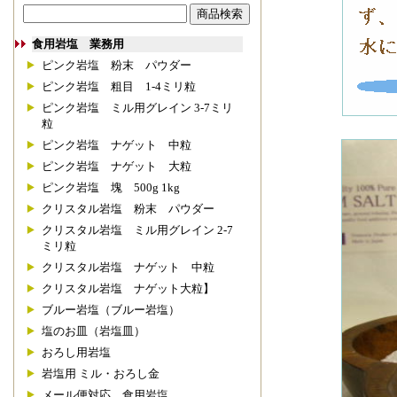
食用岩塩 業務用
ピンク岩塩 粉末 パウダー
ピンク岩塩 粗目 1-4ミリ粒
ピンク岩塩 ミル用グレイン 3-7ミリ
粒
ピンク岩塩 ナゲット 中粒
ピンク岩塩 ナゲット 大粒
ピンク岩塩 塊 500g 1kg
クリスタル岩塩 粉末 パウダー
クリスタル岩塩 ミル用グレイン 2-7
ミリ粒
クリスタル岩塩 ナゲット 中粒
クリスタル岩塩 ナゲット大粒】
ブルー岩塩（ブルー岩塩）
塩のお皿（岩塩皿）
おろし用岩塩
岩塩用 ミル・おろし金
メール便対応 食用岩塩