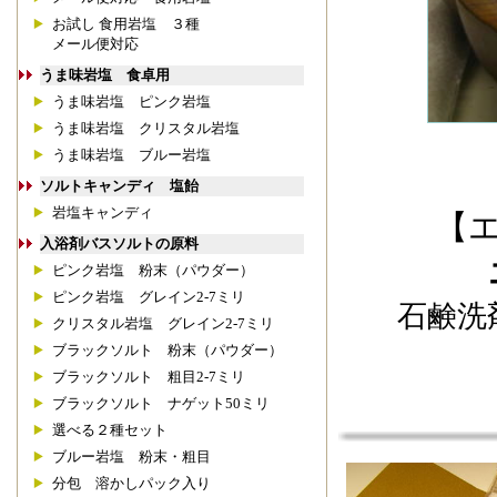
お試し 食用岩塩 ３種
メール便対応
うま味岩塩 食卓用
うま味岩塩 ピンク岩塩
うま味岩塩 クリスタル岩塩
うま味岩塩 ブルー岩塩
ソルトキャンディ 塩飴
岩塩キャンディ
【
入浴剤バスソルトの原料
ピンク岩塩 粉末（パウダー）
ピンク岩塩 グレイン2-7ミリ
石鹸洗
クリスタル岩塩 グレイン2-7ミリ
ブラックソルト 粉末（パウダー）
ブラックソルト 粗目2-7ミリ
ブラックソルト ナゲット50ミリ
選べる２種セット
ブルー岩塩 粉末・粗目
分包 溶かしパック入り