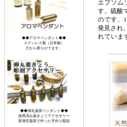
エプソム
す。硫酸
のです、
発見され
れていま
◆◆アロマペンダント◆◆
ステンレス製（日本製）
穴から香りがでます。
◆◆弾丸薬莢ペンダント◆◆
使用済み薬きょうアクセサリー
実弾空薬莢で作った手作り彫刻