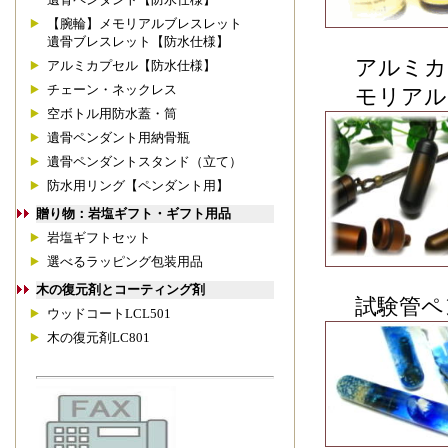
【腕輪】メモリアルブレスレット
遺骨ブレスレット【防水仕様】
アルミカ
アルミカプセル【防水仕様】
チェーン・ネックレス
モリアル
空ボトル用防水蓋・筒
遺骨ペンダント用納骨瓶
遺骨ペンダントスタンド（立て）
防水用リング【ペンダント用】
贈り物：岩塩ギフト・ギフト用品
岩塩ギフトセット
選べるラッピング包装用品
木の復元剤とコーティング剤
試験管ペン
ウッドコートLCL501
木の復元剤LC801