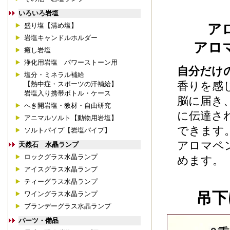
いろいろ岩塩
ア
盛り塩【清め塩】
岩塩キャンドルホルダー
アロ
癒し岩塩
浄化用岩塩 パワーストーン用
自分だけ
塩分・ミネラル補給
香りを感
【熱中症・スポーツの汗補給】
岩塩入り携帯ボトル・ケース
脳に届き
へき開岩塩・教材・自由研究
に伝達さ
アニマルソルト【動物用岩塩】
できます
ソルトパイプ【岩塩パイプ】
アロマペ
天然石 水晶ランプ
ロックグラス水晶ランプ
めます。
アイスグラス水晶ランプ
ティーグラス水晶ランプ
吊下
ワイングラス水晶ランプ
ブランデーグラス水晶ランプ
パーツ・備品