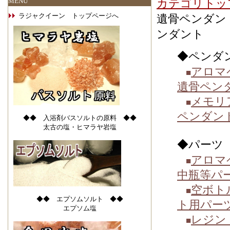
MENU
カテゴリトッ
ラジャクイーン トップページへ
遺骨ペンダン
ンダント
◆ペンダ
アロマ
■
遺骨ペン
メモリ
■
ペンダン
◆◆ 入浴剤バスソルトの原料 ◆◆
太古の塩・ヒマラヤ岩塩
◆パーツ
アロマ
■
中瓶等パ
空ボト
■
◆◆ エプソムソルト ◆◆
ト用パー
エプソム塩
レジン
■