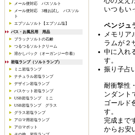
心の支え
メール便対応 バスソルト
いつもい
メール便対応 3種お試し バスソル
ト
エプソムソルト【エプソム塩】
ペンジュ
バス・お風呂用 用品
メモリア
ブラックソルトの石鹸
ラムが２
つるつるソルトクリーム
中に入れ
溶かしパック（オーガンジー巾着）
す。
岩塩ランプ（ソルトランプ）
振り子占
ミニ岩塩ランプ
ナチュラル岩塩ランプ
デザイン岩塩ランプ
耐衝撃性
バスケット岩塩ランプ
ンダント
USB岩塩ランプ ミニ
ゴールド
USB岩塩ランプ グラス
す。
グラス岩塩ランプ
完成まで
アロマ用岩塩ランプ
アロマポット
からお安
その他 岩塩ランプ