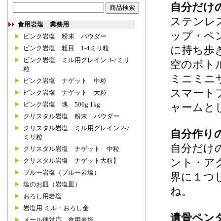
自分だけ
ステンレ
食用岩塩 業務用
ップ・ペ
ピンク岩塩 粉末 パウダー
に持ち歩
ピンク岩塩 粗目 1-4ミリ粒
ピンク岩塩 ミル用グレイン 3-7ミリ
空のボト
粒
ミニミニ
ピンク岩塩 ナゲット 中粒
スマート
ピンク岩塩 ナゲット 大粒
ピンク岩塩 塊 500g 1kg
ャームと
クリスタル岩塩 粉末 パウダー
クリスタル岩塩 ミル用グレイン 2-7
自分作り
ミリ粒
自分だけ
クリスタル岩塩 ナゲット 中粒
ント・ア
クリスタル岩塩 ナゲット大粒】
ブルー岩塩（ブルー岩塩）
界に１つ
塩のお皿（岩塩皿）
ね。
おろし用岩塩
岩塩用 ミル・おろし金
遺骨ペン
メール便対応 食用岩塩