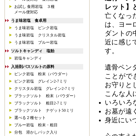
レット】
お試し 食用岩塩 ３種
メール便対応
亡くなっ
うま味岩塩 食卓用
は、ヨー
うま味岩塩 ピンク岩塩
ダントの
うま味岩塩 クリスタル岩塩
近に感じ
うま味岩塩 ブルー岩塩
す。
ソルトキャンディ 塩飴
岩塩キャンディ
遺骨ペン
入浴剤バスソルトの原料
ピンク岩塩 粉末（パウダー）
ことがで
ピンク岩塩 グレイン2-7ミリ
お守りと
クリスタル岩塩 グレイン2-7ミリ
こんな人
ブラックソルト 粉末（パウダー）
いろいろ
ブラックソルト 粗目2-7ミリ
お墓が遠
ブラックソルト ナゲット50ミリ
選べる２種セット
身近にい
ブルー岩塩 粉末・粗目
分包 溶かしパック入り