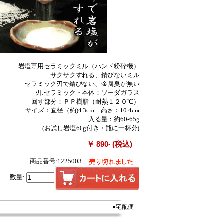
岩塩専用セラミックミル（ハンド粉砕機）
サクサクすれる、錆びないミル
セラミック刃で錆びない、金属臭が無い
刃:セラミック・本体：ソーダガラス
回す部分：ＰＰ樹脂（耐熱１２０℃）
サイズ：直径（約)4.3cm 高さ：10.4cm
入る量：約60-65g
(お試し岩塩60g付き・瓶に一杯分)
￥ 890- (税込)
商品番号:1225003
数量:
●宅配便