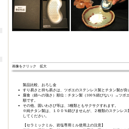
画像をクリック 拡大
製品比較、おろし金
すり易さと持ち易さは、ツボエのステンレス製とチタン製が良
腐食（錆への強さ）順位：チタン製（100％錆びない）→ツボエ製S
順です。
その他、固いわさび等は、3種類ともサクサクすれます。
※純チタン製は、１００％錆びませんが、２種類のステンレス
してください。
【セラミックミル、岩塩専用ミル使用上の注意】