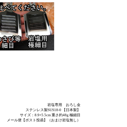
岩塩専用 おろし金
ステンレス製SUS18-0 【日本製】
サイズ：8.9×5.5cm 重さ約48g 極細目
メール便【ポスト投函】（おまけ岩塩無し）