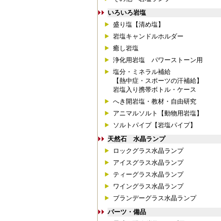
いろいろ岩塩
盛り塩【清め塩】
岩塩キャンドルホルダー
癒し岩塩
浄化用岩塩 パワーストーン用
塩分・ミネラル補給
【熱中症・スポーツの汗補給】
岩塩入り携帯ボトル・ケース
へき開岩塩・教材・自由研究
アニマルソルト【動物用岩塩】
ソルトパイプ【岩塩パイプ】
天然石 水晶ランプ
ロックグラス水晶ランプ
アイスグラス水晶ランプ
ティーグラス水晶ランプ
ワイングラス水晶ランプ
ブランデーグラス水晶ランプ
パーツ・備品