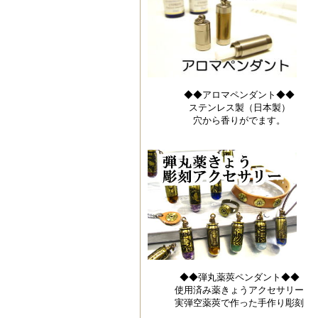
◆◆アロマペンダント◆◆
ステンレス製（日本製）
穴から香りがでます。
◆◆弾丸薬莢ペンダント◆◆
使用済み薬きょうアクセサリー
実弾空薬莢で作った手作り彫刻