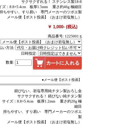
サクサクすれる！ ステンレス製18-8
ズ：8.8×5.4cm 板厚1.5mm 重さ約46g 極細目
持ちやすい、すり易い 専門メーカーのツボエ製
メール便【ポスト投函】（おまけ岩塩無し）
￥ 1,000- (税込)
商品番号: 1225001
:
払い方法:
日時指定:
数量:
●メール便【ポスト投函】
錆びない、岩塩専用純チタン製おろし金
サクサクすれる！ 錆びない純チタン製
サイズ：8.8×5.4cm 板厚1.2mm 重さ約20g 極
細目
持ちやすい、すり易い 専門メーカーのツボエ
製
メール便【ポスト投函】（おまけ岩塩無し）