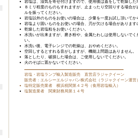
岩塩は、湿気を寄せ付けますので、使用後は蓋をして乾燥した
８ミリ程度のものもすれますが、止まったり空回りする場合が
ルを振ってください。
岩塩以外のものをお使いの場合は、少量を一度お試し頂いてか
岩塩より固いものをお使いの場合、刃が欠ける場合があります
乾燥した岩塩粒をお使いください。
水洗いが出来ますが、磨き粉や、金属たわしは使用しないでく
い。
水洗い後、電子レンジでの乾燥は、おやめください。
空回しするとすれる音がしますが、機能上問題はありません。
落としたり、破損した場合は、ご使用しないでください。
火のそばに置かないでください。
岩塩・岩塩ランプ輸入製造販売 直営店ラジャクイーン
販売者：エルシーエルジャパン株式会社（ラジャクイーン運営
塩特定販売業者 横浜税関第４２号（食用岩塩輸入）
塩製造業者 関東財務局第１４号