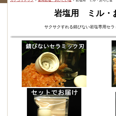
カテゴリトップ
›
食用岩塩、おいしい塩
›
岩塩用 ミル・おろし金
岩塩用 ミル・
サクサクすれる錆びない岩塩専用セラ