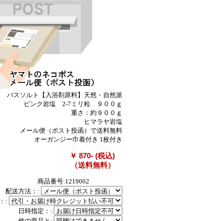
バスソルト【入浴剤原料】天然・自然派
ピンク岩塩 2-7ミリ粒 ９００ｇ
重さ：約９００ｇ
ヒマラヤ岩塩
メール便（ポスト投函）で送料無料
オーガンジー巾着付き 1枚付き
￥ 870- (税込)
（送料無料）
商品番号:1219002
配送方法：:
：:
日時指定：:
他の商品と: