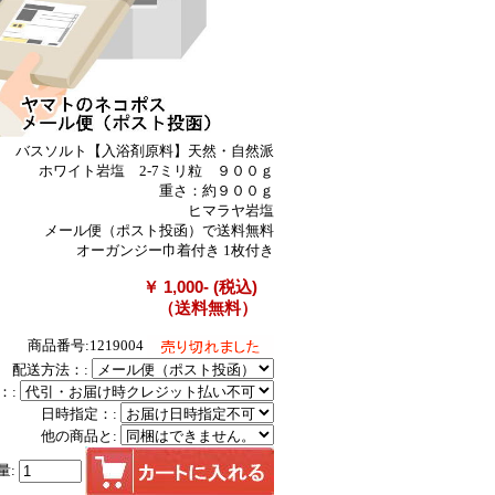
バスソルト【入浴剤原料】天然・自然派
ホワイト岩塩 2-7ミリ粒 ９００ｇ
重さ：約９００ｇ
ヒマラヤ岩塩
メール便（ポスト投函）で送料無料
オーガンジー巾着付き 1枚付き
￥ 1,000- (税込)
（送料無料）
商品番号:1219004
配送方法：:
：:
日時指定：:
他の商品と:
量: