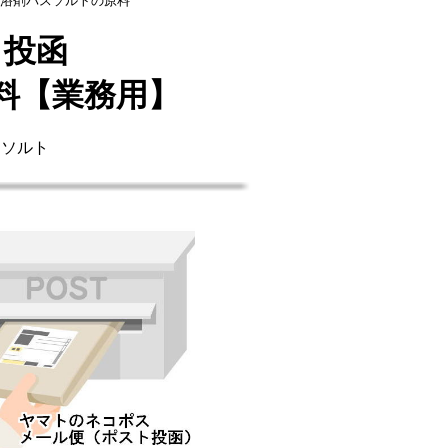
浴剤バスソルトの原料
ト投函
料【業務用】
クソルト