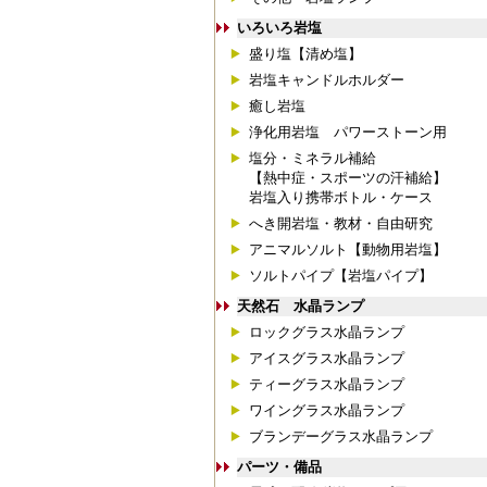
いろいろ岩塩
盛り塩【清め塩】
岩塩キャンドルホルダー
癒し岩塩
浄化用岩塩 パワーストーン用
塩分・ミネラル補給
【熱中症・スポーツの汗補給】
岩塩入り携帯ボトル・ケース
へき開岩塩・教材・自由研究
アニマルソルト【動物用岩塩】
ソルトパイプ【岩塩パイプ】
天然石 水晶ランプ
ロックグラス水晶ランプ
アイスグラス水晶ランプ
ティーグラス水晶ランプ
ワイングラス水晶ランプ
ブランデーグラス水晶ランプ
パーツ・備品