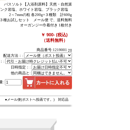
バスソルト【入浴剤原料】天然・自然派
ピンク岩塩、ホワイト岩塩、ブラック岩塩
2～7mmの粒 各200g×３種類 計600g
３種お試しセット メール便 で、送料無料
オーガンジー巾着付き 1枚付き
￥ 900- (税込)
（送料無料）
商品番号:1219001
配送方法：:
：:
日時指定：:
他の商品と:
量:
●メール便(ポストへ投函です。) 対応品