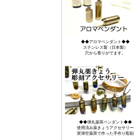
◆◆アロマペンダント◆◆
ステンレス製（日本製）
穴から香りがでます。
◆◆弾丸薬莢ペンダント◆◆
使用済み薬きょうアクセサリー
実弾空薬莢で作った手作り彫刻