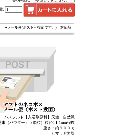
量:
●メール便(ポストへ投函です。) 対応品
バスソルト【入浴剤原料】天然・自然派
末（パウダー）（顆粒）粒径0.1-1mm程度
重さ：約９００ｇ
ヒマラヤ岩塩