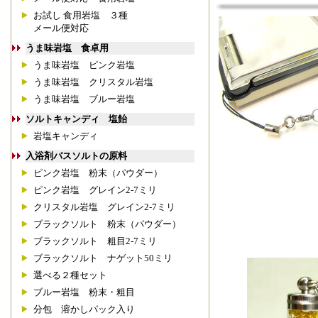
お試し 食用岩塩 ３種
メール便対応
うま味岩塩 食卓用
うま味岩塩 ピンク岩塩
うま味岩塩 クリスタル岩塩
うま味岩塩 ブルー岩塩
ソルトキャンディ 塩飴
岩塩キャンディ
入浴剤バスソルトの原料
ピンク岩塩 粉末（パウダー）
ピンク岩塩 グレイン2-7ミリ
クリスタル岩塩 グレイン2-7ミリ
ブラックソルト 粉末（パウダー）
ブラックソルト 粗目2-7ミリ
ブラックソルト ナゲット50ミリ
選べる２種セット
ブルー岩塩 粉末・粗目
分包 溶かしパック入り