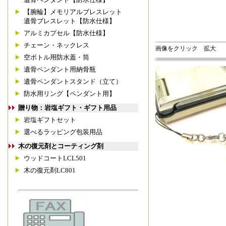
【腕輪】メモリアルブレスレット
遺骨ブレスレット【防水仕様】
アルミカプセル【防水仕様】
チェーン・ネックレス
画像をクリック 拡大
空ボトル用防水蓋・筒
遺骨ペンダント用納骨瓶
遺骨ペンダントスタンド（立て）
防水用リング【ペンダント用】
贈り物：岩塩ギフト・ギフト用品
岩塩ギフトセット
選べるラッピング包装用品
木の復元剤とコーティング剤
ウッドコートLCL501
木の復元剤LC801