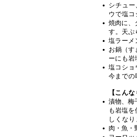
シチュー
ウで塩コ
焼肉に、
す。天ぷ
塩ラーメ
お鍋（す
ーにも岩
塩コショ
今までの
【こんな
漬物、梅
も岩塩を
しくなり
肉・魚・
ヨーロッ