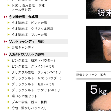
お試し 食用岩塩 ３種
メール便対応
うま味岩塩 食卓用
うま味岩塩 ピンク岩塩
うま味岩塩 クリスタル岩塩
うま味岩塩 ブルー岩塩
ソルトキャンディ 塩飴
岩塩キャンディ
入浴剤バスソルトの原料
ピンク岩塩 粉末（パウダー）
ピンク岩塩 グレイン2-7ミリ
クリスタル岩塩 グレイン2-7ミリ
画像をクリック 拡大
ブラックソルト 粉末（パウダー）
ブラックソルト 粗目2-7ミリ
ブラックソルト ナゲット50ミリ
選べる２種セット
ブルー岩塩 粉末・粗目
分包 溶かしパック入り