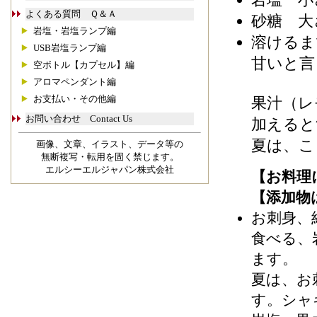
よくある質問 Ｑ＆Ａ
砂糖 大
岩塩・岩塩ランプ編
溶けるま
USB岩塩ランプ編
甘いと言
空ボトル【カプセル】編
アロマペンダント編
お支払い・その他編
果汁（レ
お問い合わせ Contact Us
加えると
夏は、こ
画像、文章、イラスト、データ等の
無断複写・転用を固く禁じます。
エルシーエルジャパン株式会社
【お料理
【添加物
お刺身、
食べる、
ます。
夏は、お
す。シャ