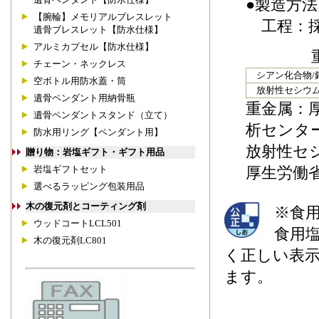
●製造方
【腕輪】メモリアルブレスレット
工程：採
遺骨ブレスレット【防水仕様】
アルミカプセル【防水仕様】
重金属・
チェーン・ネックレス
シアン化合物/鉛
空ボトル用防水蓋・筒
放射性セシウム/1
遺骨ペンダント用納骨瓶
重金属：
遺骨ペンダントスタンド（立て）
析センタ
防水用リング【ペンダント用】
放射性セ
贈り物：岩塩ギフト・ギフト用品
厚生労働
岩塩ギフトセット
選べるラッピング包装用品
木の復元剤とコーティング剤
※食
ウッドコートLCL501
食用
木の復元剤LC801
く正しい表
ます。