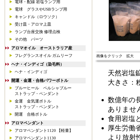
電球・配線 岩塩ランプ用
電球 グラスやUSBランプ用
キャンドル（ロウソク）
受け皿・アロマ上皿
ランプ台座交換 修理点検
その他 パーツ
アロマオイル オーストラリア産
フレグランスオイル ガムリーフ
画像をクリック 拡大
ヘナ・インディゴ（染毛料）
天然岩塩
ヘナ・インディゴ
開運・金運・合格パワーボトル
大きさ：
ブルーヒール ペルシャブルー
ストラップ・ペンダント
数億年の
金運 金気運ボトル
ストラップ・ペンダント
ありませ
開運 合格ボトル
食用岩塩
アロマペンダント
厚生労働
アロマペンダント1120 【軽量】
より放射
アロマペンダント1130