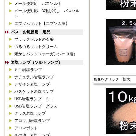
メール便対応 バスソルト
メール便対応 3種お試し バスソル
ト
エプソムソルト【エプソム塩】
バス・お風呂用 用品
ブラックソルトの石鹸
つるつるソルトクリーム
溶かしパック（オーガンジー巾着）
岩塩ランプ（ソルトランプ）
ミニ岩塩ランプ
ナチュラル岩塩ランプ
画像をクリック 拡大
デザイン岩塩ランプ
バスケット岩塩ランプ
USB岩塩ランプ ミニ
USB岩塩ランプ グラス
グラス岩塩ランプ
アロマ用岩塩ランプ
アロマポット
その他 岩塩ランプ