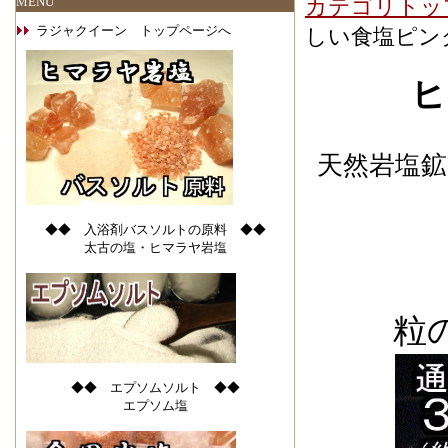
MENU
カテゴリトッ
ラジャクイーン トップページへ
しい食塩ピン
ヒ
天然岩塩
◆◆ 入浴剤バスソルトの原料 ◆◆
太古の塩・ヒマラヤ岩塩
粒
◆◆ エプソムソルト ◆◆
エプソム塩