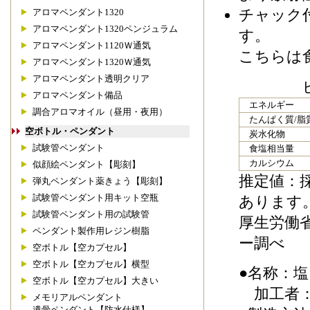
チャック
アロマペンダント1320
アロマペンダント1320ペンジュラム
す。
アロマペンダント1120Ｗ通気
こちらは
アロマペンダント1320Ｗ通気
アロマペンダント透明クリア
ピンク岩塩
アロマペンダント備品
エネルギー
調合アロマオイル（昼用・夜用）
たんぱく質/脂
空ボトル・ペンダント
炭水化物
試験管ペンダント
食塩相当量
カルシウム
似顔絵ペンダント【彫刻】
推定値：
弾丸ペンダント薬きょう【彫刻】
試験管ペンダント用キット空瓶
あります
試験管ペンダント用の試験管
厚生労働
ペンダント製作用レジン樹脂
ー調べ
空ボトル【空カプセル】
空ボトル【空カプセル】横型
●名称：
空ボトル【空カプセル】大きい
加工者：
メモリアルペンダント
遺骨ペンダント【防水仕様】