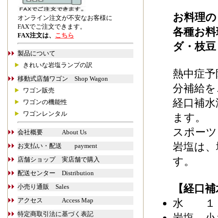
お料理の
オンライン注文が不安なお客様に
FAXでご注文できます。
各種お料
FAX注文は、
こちら
ダ・枝豆
製品について
きれいな岩塩ランプの訳
熱中症予
移動式店舗ワゴン Shop Wagon
分補給を
ワゴン販売
経口補水
ワゴンの機能性
ワゴンレンタル
ます。
スポーツ
会社概要 About Us
岩塩は、
お支払い・配送 payment
す。
店舗ショップ 実店舗で購入
配送センター Distribution
【経口補
小売り通販 Sales
アクセス Access Map
水 １
特定商取引法に基づく表記
岩塩 小