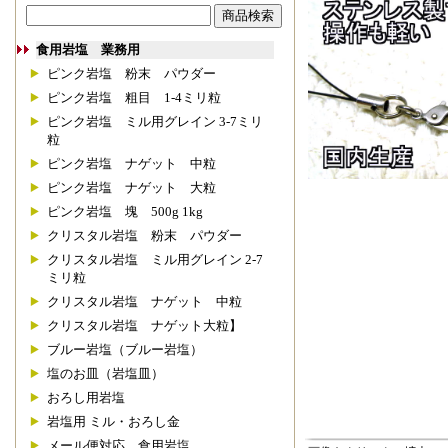
食用岩塩 業務用
ピンク岩塩 粉末 パウダー
ピンク岩塩 粗目 1-4ミリ粒
ピンク岩塩 ミル用グレイン 3-7ミリ
粒
ピンク岩塩 ナゲット 中粒
ピンク岩塩 ナゲット 大粒
ピンク岩塩 塊 500g 1kg
クリスタル岩塩 粉末 パウダー
クリスタル岩塩 ミル用グレイン 2-7
ミリ粒
クリスタル岩塩 ナゲット 中粒
クリスタル岩塩 ナゲット大粒】
ブルー岩塩（ブルー岩塩）
塩のお皿（岩塩皿）
おろし用岩塩
岩塩用 ミル・おろし金
メール便対応 食用岩塩