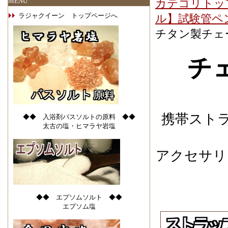
MENU
カテゴリトッ
ラジャクイーン トップページへ
ル】試験管ペ
チタン製チェ
チ
携帯スト
◆◆ 入浴剤バスソルトの原料 ◆◆
太古の塩・ヒマラヤ岩塩
アクセサリ
◆◆ エプソムソルト ◆◆
エプソム塩