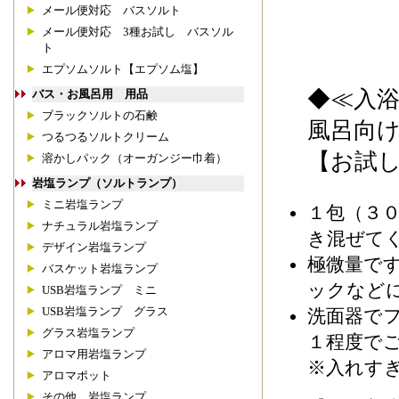
メール便対応 バスソルト
メール便対応 3種お試し バスソル
ト
エプソムソルト【エプソム塩】
◆≪入浴
バス・お風呂用 用品
ブラックソルトの石鹸
風呂向
つるつるソルトクリーム
【お試し
溶かしパック（オーガンジー巾着）
岩塩ランプ（ソルトランプ）
ミニ岩塩ランプ
１包（３
ナチュラル岩塩ランプ
き混ぜて
デザイン岩塩ランプ
極微量で
バスケット岩塩ランプ
ックなど
USB岩塩ランプ ミニ
USB岩塩ランプ グラス
洗面器で
グラス岩塩ランプ
１程度で
アロマ用岩塩ランプ
※入れす
アロマポット
その他 岩塩ランプ