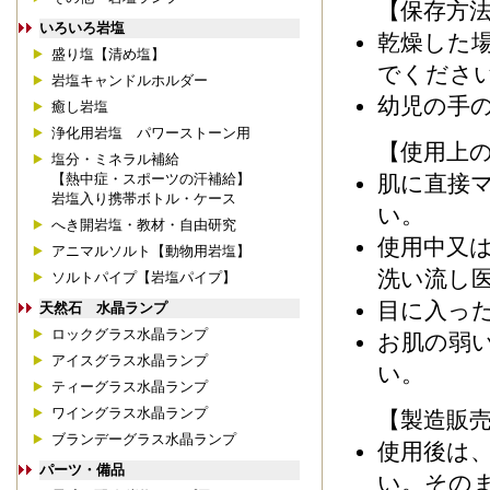
【保存方
いろいろ岩塩
乾燥した
盛り塩【清め塩】
でくださ
岩塩キャンドルホルダー
幼児の手
癒し岩塩
浄化用岩塩 パワーストーン用
【使用上
塩分・ミネラル補給
肌に直接
【熱中症・スポーツの汗補給】
岩塩入り携帯ボトル・ケース
い。
へき開岩塩・教材・自由研究
使用中又
アニマルソルト【動物用岩塩】
洗い流し
ソルトパイプ【岩塩パイプ】
目に入っ
天然石 水晶ランプ
ロックグラス水晶ランプ
お肌の弱
アイスグラス水晶ランプ
い。
ティーグラス水晶ランプ
ワイングラス水晶ランプ
【製造販
ブランデーグラス水晶ランプ
使用後は
パーツ・備品
い。その