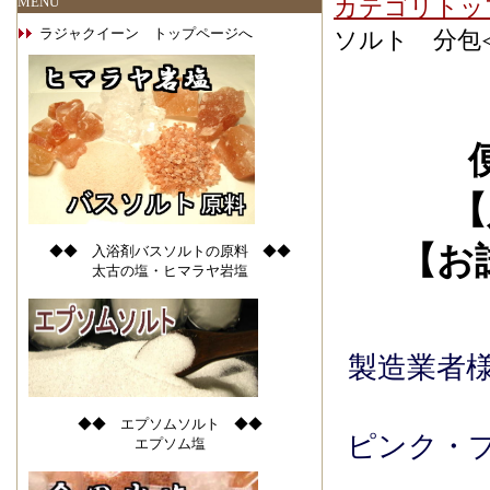
MENU
カテゴリトッ
ラジャクイーン トップページへ
ソルト 分包
【
【お
◆◆ 入浴剤バスソルトの原料 ◆◆
太古の塩・ヒマラヤ岩塩
製造業者
◆◆ エプソムソルト ◆◆
ピンク・
エプソム塩