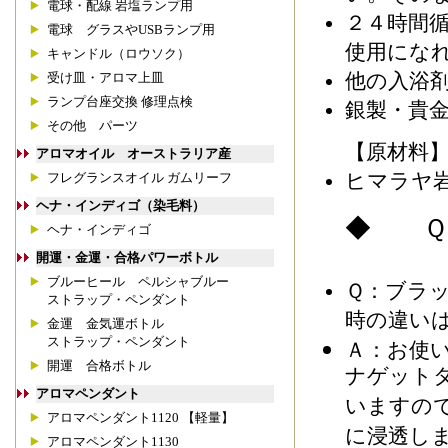
電球・配線 岩塩ランプ用
２４時間
電球 グラスやUSBランプ用
使用にな
キャンドル（ロウソク）
他の入浴
受け皿・アロマ上皿
ランプ台座交換 修理点検
銀製・貴
その他 パーツ
【原材料
アロマオイル オーストラリア産
ヒマラヤ
フレグランスオイル ガムリーフ
ヘナ・インディゴ（染毛料）
◆ Ｑ
ヘナ・インディゴ
開運・金運・合格パワーボトル
ブルーヒール ペルシャブルー
Ｑ：ブラ
ストラップ・ペンダント
時の違い
金運 金気運ボトル
ストラップ・ペンダント
Ａ：お使
開運 合格ボトル
ナゲット
アロマペンダント
いますの
アロマペンダント1120 【軽量】
に浸透し
アロマペンダント1130