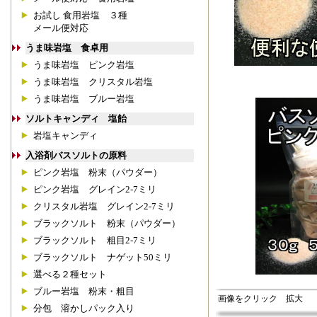
お試し 食用岩塩 ３種
メール便対応
うま味岩塩 食卓用
うま味岩塩 ピンク岩塩
うま味岩塩 クリスタル岩塩
うま味岩塩 ブルー岩塩
ソルトキャンディ 塩飴
岩塩キャンディ
入浴剤バスソルトの原料
ピンク岩塩 粉末（パウダー）
ピンク岩塩 グレイン2-7ミリ
クリスタル岩塩 グレイン2-7ミリ
ブラックソルト 粉末（パウダー）
ブラックソルト 粗目2-7ミリ
ブラックソルト ナゲット50ミリ
選べる２種セット
ブルー岩塩 粉末・粗目
画像をクリック 拡大
分包 溶かしパック入り