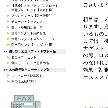
ございま
【腕輪】メモリアルブレスレット
遺骨ブレスレット【防水仕様】
アルミカプセル【防水仕様】
粗目は、
チェーン・ネックレス
ります、
空ボトル用防水蓋・筒
いるもの
遺骨ペンダント用納骨瓶
遺骨ペンダントスタンド（立て）
までは、
防水用リング【ペンダント用】
ナゲット
贈り物：岩塩ギフト・ギフト用品
の際、ロ
岩塩ギフトセット
めなけれ
選べるラッピング包装用品
効果・効
木の復元剤とコーティング剤
ウッドコートLCL501
オススメ
木の復元剤LC801