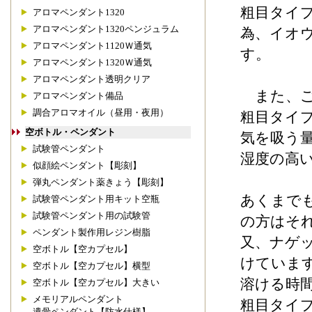
粗目タイ
アロマペンダント1320
アロマペンダント1320ペンジュラム
為、イオ
アロマペンダント1120Ｗ通気
す。
アロマペンダント1320Ｗ通気
アロマペンダント透明クリア
また、ご
アロマペンダント備品
調合アロマオイル（昼用・夜用）
粗目タイ
空ボトル・ペンダント
気を吸う
試験管ペンダント
湿度の高
似顔絵ペンダント【彫刻】
弾丸ペンダント薬きょう【彫刻】
あくまで
試験管ペンダント用キット空瓶
試験管ペンダント用の試験管
の方はそ
ペンダント製作用レジン樹脂
又、ナゲ
空ボトル【空カプセル】
けていま
空ボトル【空カプセル】横型
溶ける時
空ボトル【空カプセル】大きい
メモリアルペンダント
粗目タイ
遺骨ペンダント【防水仕様】