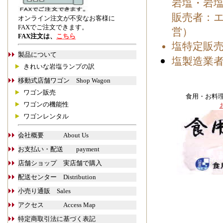
岩塩・岩
販売者：
オンライン注文が不安なお客様に
FAXでご注文できます。
営）
FAX注文は、
こちら
塩特定販
製品について
塩製造業
きれいな岩塩ランプの訳
移動式店舗ワゴン Shop Wagon
ワゴン販売
食用・お料
ワゴンの機能性
ワゴンレンタル
会社概要 About Us
お支払い・配送 payment
店舗ショップ 実店舗で購入
配送センター Distribution
小売り通販 Sales
アクセス Access Map
特定商取引法に基づく表記