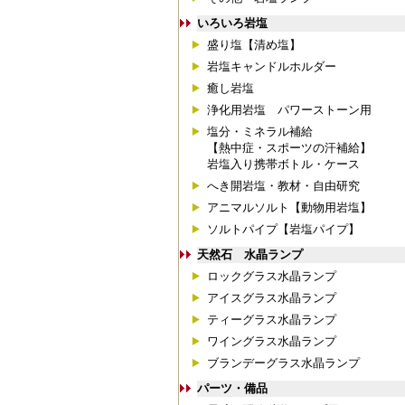
いろいろ岩塩
盛り塩【清め塩】
岩塩キャンドルホルダー
癒し岩塩
浄化用岩塩 パワーストーン用
塩分・ミネラル補給
【熱中症・スポーツの汗補給】
岩塩入り携帯ボトル・ケース
へき開岩塩・教材・自由研究
アニマルソルト【動物用岩塩】
ソルトパイプ【岩塩パイプ】
天然石 水晶ランプ
ロックグラス水晶ランプ
アイスグラス水晶ランプ
ティーグラス水晶ランプ
ワイングラス水晶ランプ
ブランデーグラス水晶ランプ
パーツ・備品