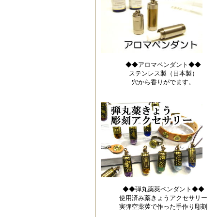
◆◆アロマペンダント◆◆
ステンレス製（日本製）
穴から香りがでます。
◆◆弾丸薬莢ペンダント◆◆
使用済み薬きょうアクセサリー
実弾空薬莢で作った手作り彫刻