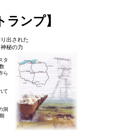
トランプ】
作り出された
）神秘の力
スタ
数
作ら
れて
の洞
期