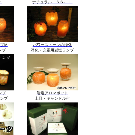
ニ
ナチュラル ＳＳ-ＬＬ
プＭ
パワーストーンの浄化
ンプ
浄化・充電用岩塩ランプ
ンプ
岩塩アロマポット
ンプ
上皿・キャンドル付