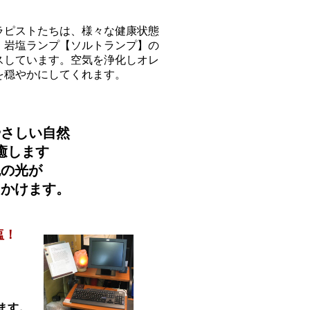
ラピストたちは、様々な健康状態
、岩塩ランプ【ソルトランプ】の
スしています。空気を浄化しオレ
を穏やかにしてくれます。
やさしい自然
癒します
色の光が
きかけます。
塩！
。
ます。