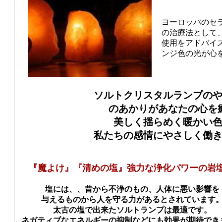
ヨーロッパのセ
の治療法として
使用をアドバイ
ンジ色の光が心
ソルトクリスタルランプの
のあかりがあなたの心を
美しく揺らめく暖かい
私たちの感情にやさしく働
『魔よけ』『清めの塩』強力な浄化パワーの岩
塩には、、昔から不浄のもの、人体に悪い影響を
与えるものから人を守る力があるとされています
太古の塩で出来たソルトランプは最適です。
ネガティブなエネルギーの抑制などにも効果が期待でき