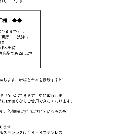
荷しています。
 ◆◆
至るまで）→
研磨→ 洗浄→
検査→
様へ出荷
適合品であるPSEマー
返します。岩塩と台座を接続するビ
底部から出てきます。更に放置しま
能力が無くなりご使用できなくなります。
す。入荷時にすでにサビているものも
ります。
るステンレスは１８－８ステンレス