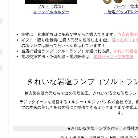
ソルト（岩塩）
パーツ・電球
キャンドルホルダー
岩塩グッズ用パ
実物は、倉庫開放日に多彩な中からご購入できます。
当店倉庫開
ギフト・贈り物包装(ご購入商品を包装します)は、
選べるギフト
岩塩ランプは贈ってたいへん喜ばれています！
当店の岩塩ランプ（ソルトランプ）が選ばれる訳、
きれいな岩塩
電球交換方法・予備配線・電球販売は、
電球パーツ・交換方法
------------------------------------------------------------------
きれいな岩塩ランプ（ソルトラ
輸入製造販売元ならではの岩塩加工、きれいで安全な岩塩ラン
ラジャクイーンを運営するエルシーエルジャパン株式会社では、
プの本来の美しさをお客様にご提供できるようさまざまな作業工
す。
★きれいな岩塩ランプを作る ※弊社
例１：岩塩ランプ研磨前・上部に斑点 例