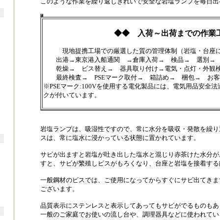
このような作業を繰り返しきれいで安全な岩塩ランプを毎日出
◆◆ 入荷～出荷までの作業工程
現地提携工場での厳選した質の管理体制（岩塩・台座に
出港→東京港入船通関 →倉庫入荷→ 検品→ 選別→ 
乾燥→ ビス替え→ 器具取り付け→電気・点灯・外観
最終検査→ PSEマーク取付→ 箱詰め→ 梱包→ お客
※PSEマーク:100Vを使用する電化製品には、電気用品安全法
クが付いています。
岩塩ランプは、吸湿性ですので、常に水分を吸収・発散を繰り
スは、常に塩水に浸かっている状態に置かれています。
サビが出ますと岩塩が吐き出した塩水と混じり赤茶けた水分が
すと、サビが繁殖しビスがもろくなり、台座と岩塩を接着する
一般鋼材のビスでは、ご使用になってからすぐにサビ出てきま
ございます。
品質表示にステンレスと表示してあってもサビがでるものもあ
一般のご家庭でお使いの流し台や、調理器具などに使われてい