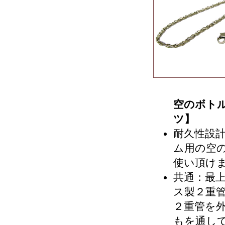
空のボト
ツ】
耐久性設
ム用の空
使い頂け
共通：最
ス製２重
２重管を
もを通し