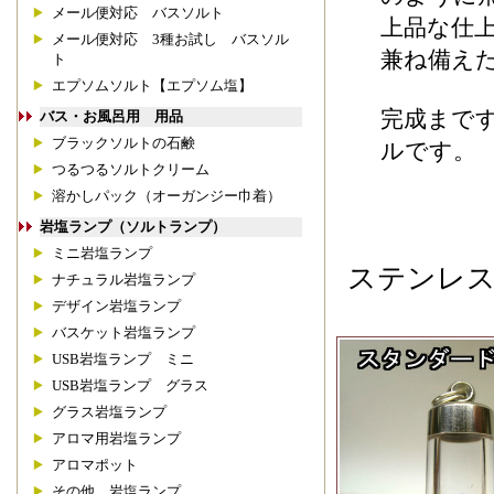
メール便対応 バスソルト
上品な仕
メール便対応 3種お試し バスソル
兼ね備え
ト
エプソムソルト【エプソム塩】
完成まで
バス・お風呂用 用品
ブラックソルトの石鹸
ルです。
つるつるソルトクリーム
溶かしパック（オーガンジー巾着）
岩塩ランプ（ソルトランプ）
ミニ岩塩ランプ
ステンレ
ナチュラル岩塩ランプ
デザイン岩塩ランプ
バスケット岩塩ランプ
USB岩塩ランプ ミニ
USB岩塩ランプ グラス
グラス岩塩ランプ
アロマ用岩塩ランプ
アロマポット
その他 岩塩ランプ