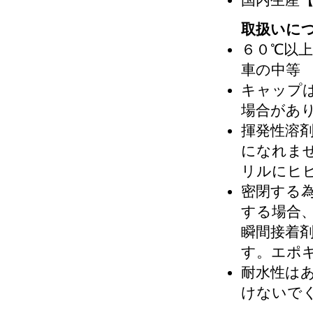
国内生産
取扱いに
６０℃以
車の中等
キャップ
場合があ
揮発性溶
になれま
リルにヒ
密閉する
する場合
瞬間接着
す。エポ
耐水性は
けないで