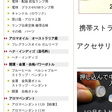
電球・配線 岩塩ランプ用
電球 グラスやUSBランプ用
キャンドル（ロウソク）
受け皿・アロマ上皿
ランプ台座交換 修理点検
携帯スト
その他 パーツ
アロマオイル オーストラリア産
アクセサリ
フレグランスオイル ガムリーフ
ヘナ・インディゴ（染毛料）
ヘナ・インディゴ
開運・金運・合格パワーボトル
ブルーヒール ペルシャブルー
ストラップ・ペンダント
金運 金気運ボトル
ストラップ・ペンダント
開運 合格ボトル
アロマペンダント
アロマペンダント1120 【軽量】
アロマペンダント1130