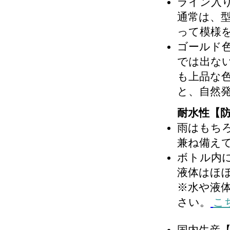
ライン入
通常は、
って模様
ゴールド
では出な
も上品な
と、自然
耐水性【
雨はもち
兼ね備え
ボトル内
液体はほ
※水や液
さい。
こ