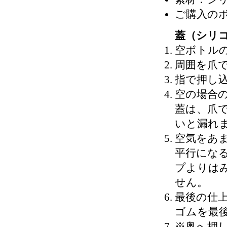
ご購入の
蓋（シリ
空ボトル
周囲を爪
指で押し
空の場合
蓋は、爪
いと漏れ
空気をあ
平行にな
プよりは
せん。
最後の仕
ゴムを最
※奥へ押