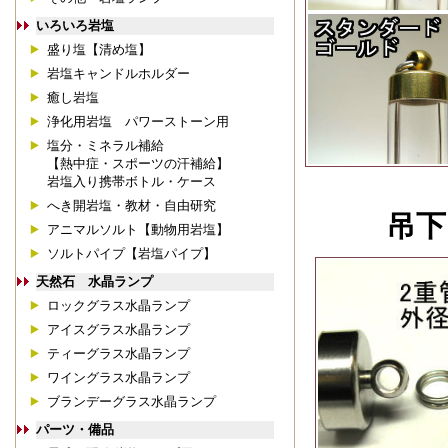
いろいろ岩塩
盛り塩【清め塩】
岩塩キャンドルホルダー
癒し岩塩
浄化用岩塩 パワーストーン用
塩分・ミネラル補給
【熱中症・スポーツの汗補給】
岩塩入り携帯ボトル・ケース
へき開岩塩・教材・自由研究
吊下
アニマルソルト【動物用岩塩】
ソルトパイプ【岩塩パイプ】
天然石 水晶ランプ
ロックグラス水晶ランプ
アイスグラス水晶ランプ
ティーグラス水晶ランプ
ワイングラス水晶ランプ
ブランデーグラス水晶ランプ
パーツ・備品