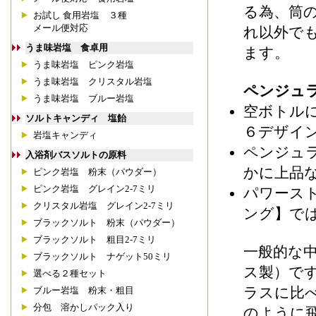
る為、筒
お試し 食用岩塩 ３種
メール便対応
れ以外で
うま味岩塩 食卓用
ます。
うま味岩塩 ピンク岩塩
うま味岩塩 クリスタル岩塩
ペンジュ
うま味岩塩 ブルー岩塩
空ボトル
ソルトキャンディ 塩飴
６デザイ
岩塩キャンディ
ペンジュ
入浴剤バスソルトの原料
かに上品
ピンク岩塩 粉末（パウダー）
ピンク岩塩 グレイン2-7ミリ
パワース
クリスタル岩塩 グレイン2-7ミリ
ング】で
ブラックソルト 粉末（パウダー）
ブラックソルト 粗目2-7ミリ
一般的な
ブラックソルト ナゲット50ミリ
ス製）で
選べる２種セット
ラスに比
ブルー岩塩 粉末・粗目
分包 溶かしパック入り
のように