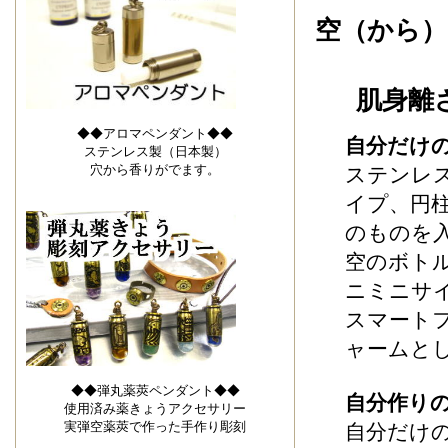
空（から
肌身離
◆◆アロマペンダント◆◆
自分だけ
ステンレス製（日本製）
穴から香りがでます。
ステンレ
イプ、円
のものを
空のボト
ニミニサ
スマートフ
ャームと
◆◆弾丸薬莢ペンダント◆◆
自分作り
使用済み薬きょうアクセサリー
実弾空薬莢で作った手作り彫刻
自分だけ