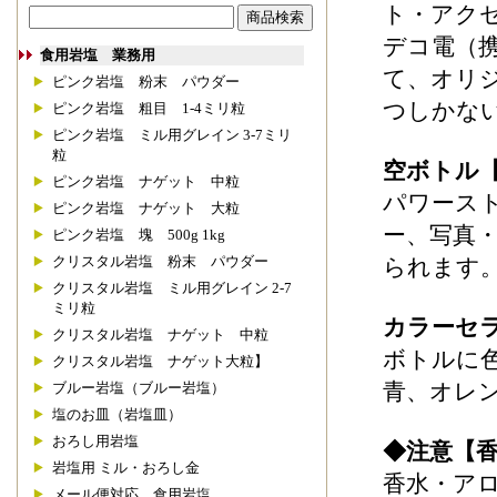
ト・アク
デコ電（
食用岩塩 業務用
て、オリ
ピンク岩塩 粉末 パウダー
つしかな
ピンク岩塩 粗目 1-4ミリ粒
ピンク岩塩 ミル用グレイン 3-7ミリ
粒
空ボトル
ピンク岩塩 ナゲット 中粒
パワース
ピンク岩塩 ナゲット 大粒
ー、写真
ピンク岩塩 塊 500g 1kg
クリスタル岩塩 粉末 パウダー
られます
クリスタル岩塩 ミル用グレイン 2-7
ミリ粒
カラーセ
クリスタル岩塩 ナゲット 中粒
ボトルに
クリスタル岩塩 ナゲット大粒】
青、オレ
ブルー岩塩（ブルー岩塩）
塩のお皿（岩塩皿）
おろし用岩塩
◆注意【
岩塩用 ミル・おろし金
香水・ア
メール便対応 食用岩塩