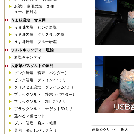
お試し 食用岩塩 ３種
メール便対応
うま味岩塩 食卓用
うま味岩塩 ピンク岩塩
うま味岩塩 クリスタル岩塩
うま味岩塩 ブルー岩塩
ソルトキャンディ 塩飴
岩塩キャンディ
入浴剤バスソルトの原料
ピンク岩塩 粉末（パウダー）
ピンク岩塩 グレイン2-7ミリ
クリスタル岩塩 グレイン2-7ミリ
ブラックソルト 粉末（パウダー）
ブラックソルト 粗目2-7ミリ
ブラックソルト ナゲット50ミリ
選べる２種セット
ブルー岩塩 粉末・粗目
画像をクリック 拡大
分包 溶かしパック入り