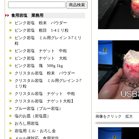
食用岩塩 業務用
ピンク岩塩 粉末 パウダー
ピンク岩塩 粗目 1-4ミリ粒
ピンク岩塩 ミル用グレイン 3-7ミリ
粒
ピンク岩塩 ナゲット 中粒
ピンク岩塩 ナゲット 大粒
ピンク岩塩 塊 500g 1kg
クリスタル岩塩 粉末 パウダー
クリスタル岩塩 ミル用グレイン 2-7
ミリ粒
クリスタル岩塩 ナゲット 中粒
クリスタル岩塩 ナゲット大粒】
ブルー岩塩（ブルー岩塩）
塩のお皿（岩塩皿）
画像をクリック 拡大
おろし用岩塩
岩塩用 ミル・おろし金
メール便対応 食用岩塩