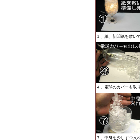
１、紙、新聞紙を敷い
４、電球のカバーも取
７、中身を少しずつ入