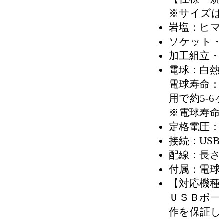
※サイズ
岩塩：ヒ
ソケット
加工組立
電球：白熱電
電球寿命：当
用で約5-6
※電球寿
定格電圧：
接続：US
配線：長さ
付属：電
【対応機
ＵＳＢポ
作を保証