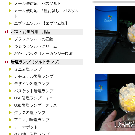
メール便対応 バスソルト
メール便対応 3種お試し バスソル
ト
エプソムソルト【エプソム塩】
バス・お風呂用 用品
ブラックソルトの石鹸
つるつるソルトクリーム
溶かしパック（オーガンジー巾着）
岩塩ランプ（ソルトランプ）
ミニ岩塩ランプ
ナチュラル岩塩ランプ
デザイン岩塩ランプ
バスケット岩塩ランプ
USB岩塩ランプ ミニ
USB岩塩ランプ グラス
グラス岩塩ランプ
アロマ用岩塩ランプ
アロマポット
その他 岩塩ランプ