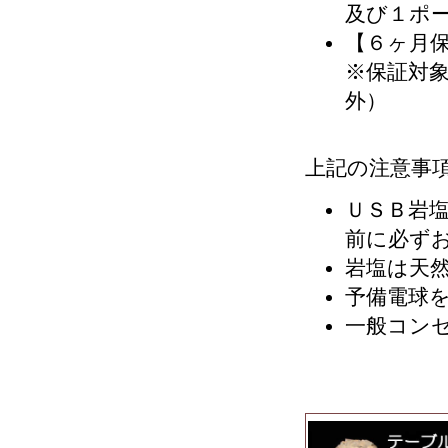
及び１ポー
【６ヶ月
※保証対象
外）
上記の注意事
ＵＳＢ岩
前に必ず
岩塩は天
予備電球
一般コン