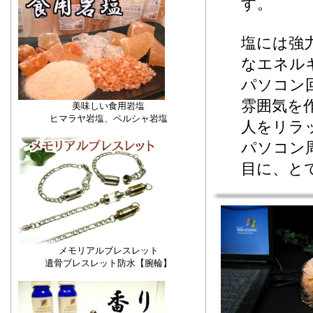
す。
塩には強
なエネル
パソコン
雰囲気を
美味しい食用岩塩
ヒマラヤ岩塩、ペルシャ岩塩
人をリラ
パソコン
目に、と
メモリアルブレスレット
遺骨ブレスレット防水【腕輪】