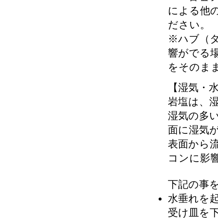
による他
ださい。
※ハブ（
響がでる
をそのま
【湿気・
岩塩は、
湿気の多
面に湿気
表面から
コンに影
下記の事
水垂れを
受け皿を