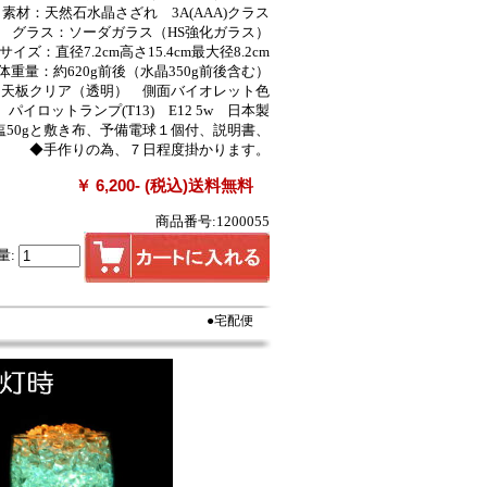
素材：天然石水晶さざれ 3A(AAA)クラス
グラス：ソーダガラス（HS強化ガラス）
サイズ：直径7.2cm高さ15.4cm最大径8.2cm
体重量：約620g前後（水晶350g前後含む）
：天板クリア（透明） 側面バイオレット色
パイロットランプ(T13) E12 5w 日本製
塩50gと敷き布、予備電球１個付、説明書、
◆手作りの為、７日程度掛かります。
￥ 6,200- (税込)送料無料
商品番号:1200055
量:
●宅配便