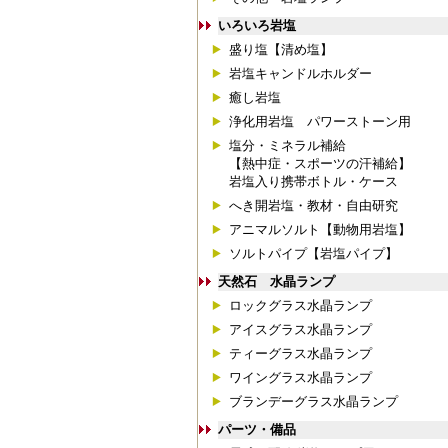
いろいろ岩塩
盛り塩【清め塩】
岩塩キャンドルホルダー
癒し岩塩
浄化用岩塩 パワーストーン用
塩分・ミネラル補給
【熱中症・スポーツの汗補給】
岩塩入り携帯ボトル・ケース
へき開岩塩・教材・自由研究
アニマルソルト【動物用岩塩】
ソルトパイプ【岩塩パイプ】
天然石 水晶ランプ
ロックグラス水晶ランプ
アイスグラス水晶ランプ
ティーグラス水晶ランプ
ワイングラス水晶ランプ
ブランデーグラス水晶ランプ
パーツ・備品