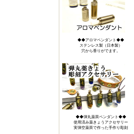
◆◆アロマペンダント◆◆
ステンレス製（日本製）
穴から香りがでます。
◆◆弾丸薬莢ペンダント◆◆
使用済み薬きょうアクセサリー
実弾空薬莢で作った手作り彫刻