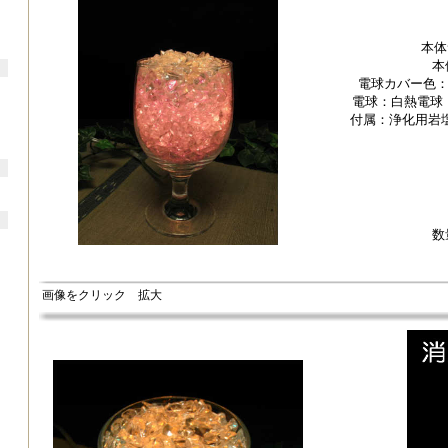
本体
本
電球カバー色
電球：白熱電球 
付属：浄化用岩
数
画像をクリック 拡大