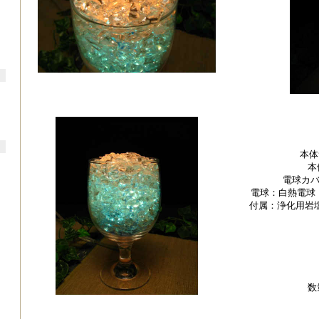
本体
本
電球カ
電球：白熱電球 
付属：浄化用岩
数