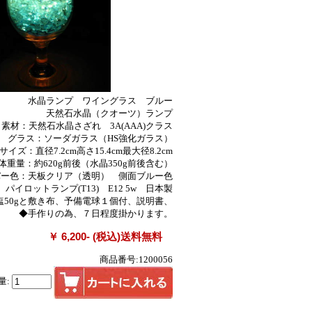
水晶ランプ ワイングラス ブルー
天然石水晶（クオーツ）ランプ
素材：天然石水晶さざれ 3A(AAA)クラス
グラス：ソーダガラス（HS強化ガラス）
サイズ：直径7.2cm高さ15.4cm最大径8.2cm
体重量：約620g前後（水晶350g前後含む）
バー色：天板クリア（透明） 側面ブルー色
パイロットランプ(T13) E12 5w 日本製
塩50gと敷き布、予備電球１個付、説明書、
◆手作りの為、７日程度掛かります。
￥ 6,200- (税込)送料無料
商品番号:1200056
量: