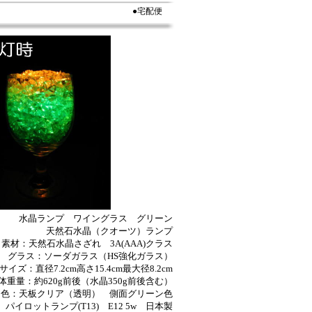
●宅配便
水晶ランプ ワイングラス グリーン
天然石水晶（クオーツ）ランプ
素材：天然石水晶さざれ 3A(AAA)クラス
グラス：ソーダガラス（HS強化ガラス）
サイズ：直径7.2cm高さ15.4cm最大径8.2cm
体重量：約620g前後（水晶350g前後含む）
ー色：天板クリア（透明） 側面グリーン色
パイロットランプ(T13) E12 5w 日本製