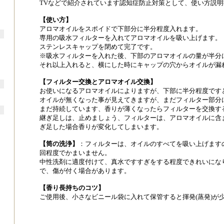
TVなどで紹介されています認知症防止対策として、使い方説明
【使い方】
アロマオイルをスポイドで下部分に半分程度入れます。
専用の吸水フィルターを入れてアロマオイルを吸い上げます。
ステンレスキャップを閉めて完了です。
※吸水フィルターを入れた後、下部のアロマオイルの量が半分
それ以上入れると、横にした時にキャップの穴からオイルが漏
【フィルター交換とアロマオイル交換】
お使いになるアロマオイルによりますが、下部に半分程度ですと
オイルが無くなった事が見えてきますが、まだフィルター部分
まだ持続しています、香りが薄くなったらフィルターを交換す
継ぎ足しは、止めましょう、フィルターは、アロマオイルに含
ぎ足した場合香りが変化してしまいます。
【筒の洗浄】
：フィルターは、オイルのすべてを吸い上げますの
回程度でかまいません。
中性洗剤に適度付けて、真水ですすぎをする程度できれいにな
で、傷が付く場合があります。
【香り長持ちのコツ】
ご使用後、小さなビニール袋に入れて保管すると揮発(蒸発)が