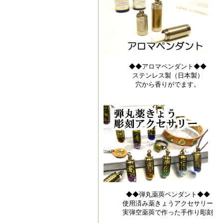
◆◆アロマペンダント◆◆
ステンレス製（日本製）
穴から香りがでます。
◆◆弾丸薬莢ペンダント◆◆
使用済み薬きょうアクセサリー
実弾空薬莢で作った手作り彫刻