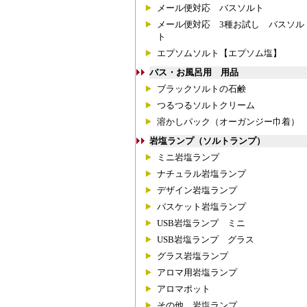
メール便対応 バスソルト
メール便対応 3種お試し バスソル
ト
エプソムソルト【エプソム塩】
バス・お風呂用 用品
ブラックソルトの石鹸
つるつるソルトクリーム
溶かしパック（オーガンジー巾着）
岩塩ランプ（ソルトランプ）
ミニ岩塩ランプ
ナチュラル岩塩ランプ
デザイン岩塩ランプ
バスケット岩塩ランプ
USB岩塩ランプ ミニ
USB岩塩ランプ グラス
グラス岩塩ランプ
アロマ用岩塩ランプ
アロマポット
その他 岩塩ランプ