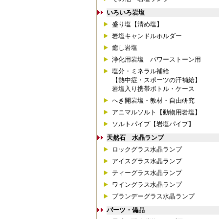
いろいろ岩塩
盛り塩【清め塩】
岩塩キャンドルホルダー
癒し岩塩
浄化用岩塩 パワーストーン用
塩分・ミネラル補給
【熱中症・スポーツの汗補給】
岩塩入り携帯ボトル・ケース
へき開岩塩・教材・自由研究
アニマルソルト【動物用岩塩】
ソルトパイプ【岩塩パイプ】
天然石 水晶ランプ
ロックグラス水晶ランプ
アイスグラス水晶ランプ
ティーグラス水晶ランプ
ワイングラス水晶ランプ
ブランデーグラス水晶ランプ
パーツ・備品