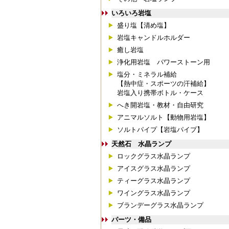
いろいろ岩塩
盛り塩【清め塩】
岩塩キャンドルホルダー
癒し岩塩
浄化用岩塩 パワーストーン用
塩分・ミネラル補給
【熱中症・スポーツの汗補給】
岩塩入り携帯ボトル・ケース
へき開岩塩・教材・自由研究
アニマルソルト【動物用岩塩】
ソルトパイプ【岩塩パイプ】
天然石 水晶ランプ
ロックグラス水晶ランプ
アイスグラス水晶ランプ
ティーグラス水晶ランプ
ワイングラス水晶ランプ
ブランデーグラス水晶ランプ
パーツ・備品