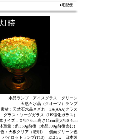
●宅配便
水晶ランプ アイスグラス グリーン
天然石水晶（クオーツ）ランプ
素材：天然石水晶さざれ 3A(AAA)クラス
グラス：ソーダガラス（HS強化ガラス）
体サイズ：直径7.6cm高さ11cm最大径8.4cm
体重量：約550g前後（水晶300g前後含む）
ー色：天板クリア（透明） 側面グリーン色
パイロットランプ(T13) E12 5w 日本製