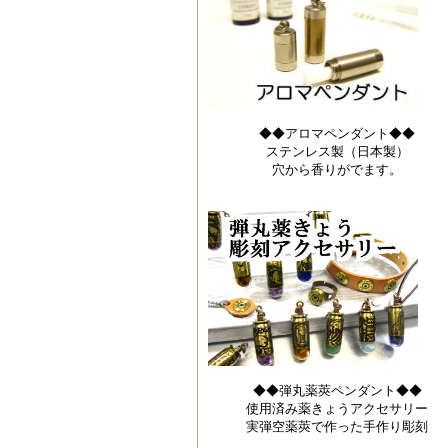
◆◆アロマペンダント◆◆
ステンレス製（日本製）
穴から香りがでます。
◆◆弾丸薬莢ペンダント◆◆
使用済み薬きょうアクセサリー
実弾空薬莢で作った手作り彫刻