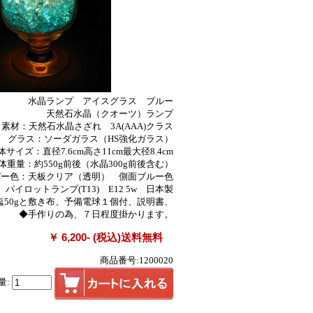
水晶ランプ アイスグラス ブルー
天然石水晶（クオーツ）ランプ
素材：天然石水晶さざれ 3A(AAA)クラス
グラス：ソーダガラス（HS強化ガラス）
体サイズ：直径7.6cm高さ11cm最大径8.4cm
体重量：約550g前後（水晶300g前後含む）
バー色：天板クリア（透明） 側面ブルー色
パイロットランプ(T13) E12 5w 日本製
塩50gと敷き布、予備電球１個付、説明書、
◆手作りの為、７日程度掛かります。
￥ 6,200- (税込)送料無料
商品番号:1200020
量: