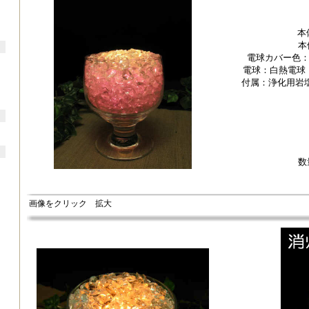
本
本
電球カバー色
電球：白熱電球 
付属：浄化用岩
数
画像をクリック 拡大