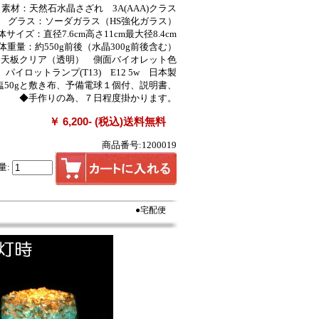
素材：天然石水晶さざれ 3A(AAA)クラス
グラス：ソーダガラス（HS強化ガラス）
体サイズ：直径7.6cm高さ11cm最大径8.4cm
体重量：約550g前後（水晶300g前後含む）
：天板クリア（透明） 側面バイオレット色
パイロットランプ(T13) E12 5w 日本製
塩50gと敷き布、予備電球１個付、説明書、
◆手作りの為、７日程度掛かります。
￥ 6,200- (税込)送料無料
商品番号:1200019
量:
●宅配便