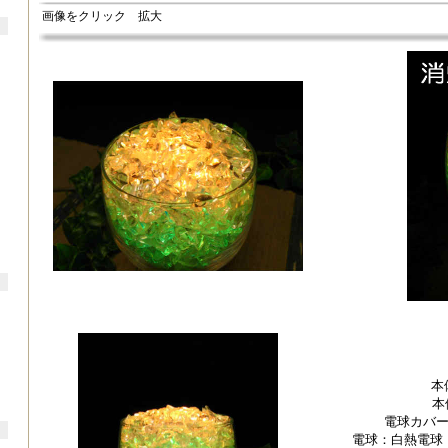
画像をクリック 拡大
本
本
電球カバ
電球：白熱電球 