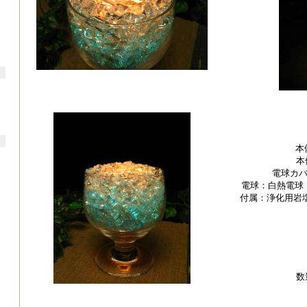
本
本
電球カ
電球：白熱電球 
付属：浄化用岩
数