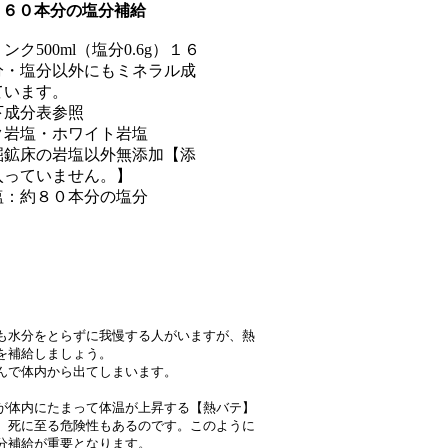
１６０本分の塩分補給
ク500ml（塩分0.6g）１６
分・塩分以外にもミネラル成
ています。
下成分表参照
ク岩塩・ホワイト岩塩
掘鉱床の岩塩以外無添加【添
入っていません。】
塩：約８０本分の塩分
も水分をとらずに我慢する人がいますが、熱
を補給しましょう。
んで体内から出てしまいます。
が体内にたまって体温が上昇する【熱バテ】
、死に至る危険性もあるのです。このように
分補給が重要となります。