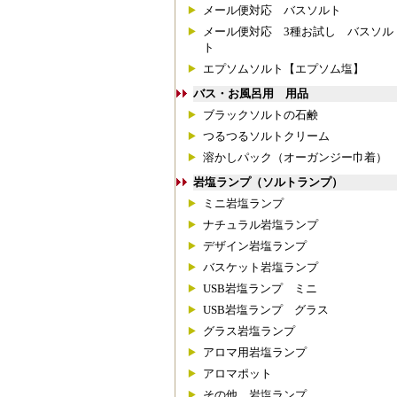
メール便対応 バスソルト
メール便対応 3種お試し バスソル
ト
エプソムソルト【エプソム塩】
バス・お風呂用 用品
ブラックソルトの石鹸
つるつるソルトクリーム
溶かしパック（オーガンジー巾着）
岩塩ランプ（ソルトランプ）
ミニ岩塩ランプ
ナチュラル岩塩ランプ
デザイン岩塩ランプ
バスケット岩塩ランプ
USB岩塩ランプ ミニ
USB岩塩ランプ グラス
グラス岩塩ランプ
アロマ用岩塩ランプ
アロマポット
その他 岩塩ランプ