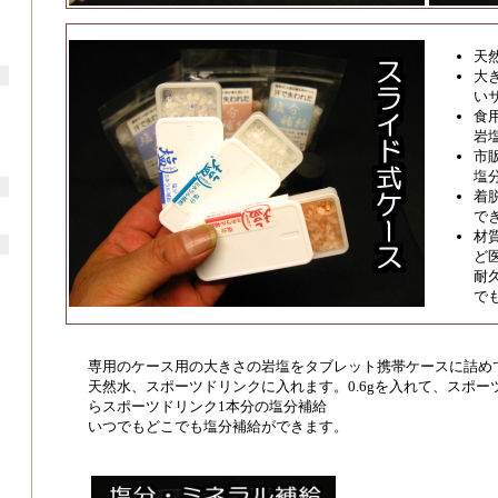
天
大
い
食
岩
市販
塩
着
で
材質
ど
耐
で
専用のケース用の大きさの岩塩をタブレット携帯ケースに詰め
天然水、スポーツドリンクに入れます。0.6gを入れて、スポ
らスポーツドリンク1本分の塩分補給
いつでもどこでも塩分補給ができます。