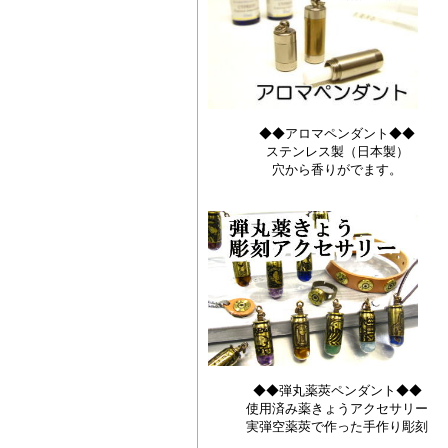
◆◆アロマペンダント◆◆
ステンレス製（日本製）
穴から香りがでます。
◆◆弾丸薬莢ペンダント◆◆
使用済み薬きょうアクセサリー
実弾空薬莢で作った手作り彫刻