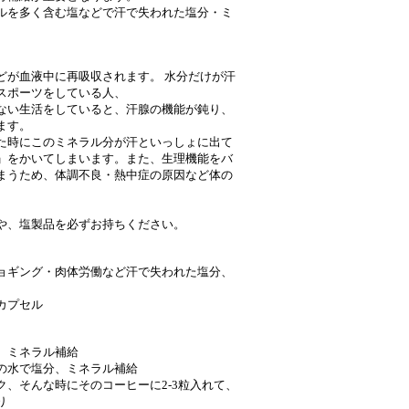
ルを多く含む塩などで汗で失われた塩分・ミ
どが血液中に再吸収されます。 水分だけが汗
スポーツをしている人、
ない生活をしていると、汗腺の機能が鈍り、
ます。
た時にこのミネラル分が汗といっしょに出て
」をかいてしまいます。また、生理機能をバ
まうため、体調不良・熱中症の原因など体の
や、塩製品を必ずお持ちください。
ョギング・肉体労働など汗で失われた塩分、
カプセル
、ミネラル補給
の水で塩分、ミネラル補給
、そんな時にそのコーヒーに2-3粒入れて、
り