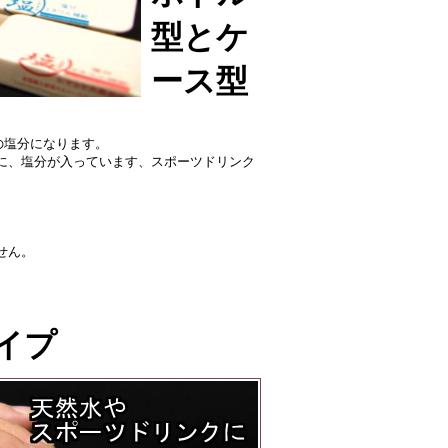
型とケ
ース型
倍の塩分になります。
に、塩分が入っています、スポーツドリンク
せん。
イプ