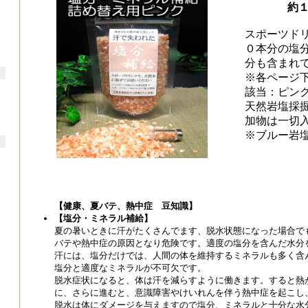
約
スポーツドリン
０本分の塩
分も含まれ
※各ページ
該当：ピン
天然岩塩採
加物は一切
※ブルー岩
【健康、夏バテ、熱中症 豆知識】
【塩分・ミネラル補給】
夏の暑いときに汗がたくさんでます、脱水状態になった場合で
バテや熱中症の原因となり危険です。適度の塩分を含んだ水分
汗には、塩分だけでは、人間の体を維持するミネラルも多く含
塩分と適度なミネラルが不可欠です。
脱水症状になると、体は汗を減らすように働きます。すると熱
に、さらに進むと、意識障害やけいれんを伴う熱中症を起こし
脱水は体にダメージを与えますので塩分、ミネラルと十分な水