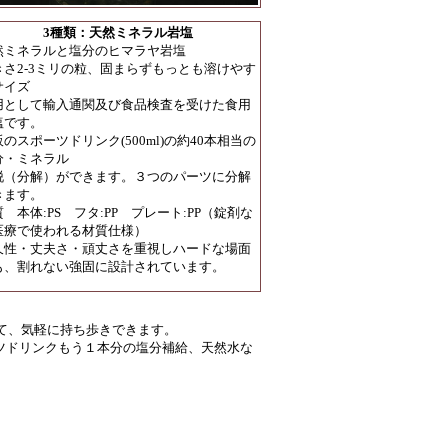
3種類：天然ミネラル岩塩
然ミネラルと塩分のヒマラヤ岩塩
きさ2-3ミリの粒、固まらずもっとも溶けやす
サイズ
用として輸入通関及び食品検査を受けた食用
塩です。
のスポーツドリンク(500ml)の約40本相当の
分・ミネラル
脱（分解）ができます。３つのパーツに分解
きます。
 本体:PS フタ:PP プレート:PP（錠剤な
医療で使われる材質仕様）
久性・丈夫さ・頑丈さを重視しハードな場面
も、割れない強固に設計されています。
て、気軽に持ち歩きできます。
ーツドリンクもう１本分の塩分補給、天然水な