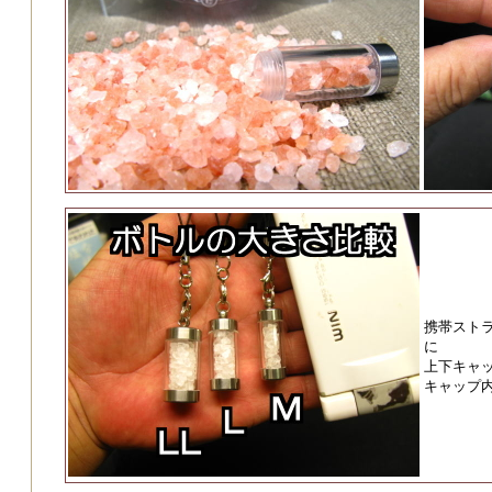
携帯スト
に
上下キャ
キャップ