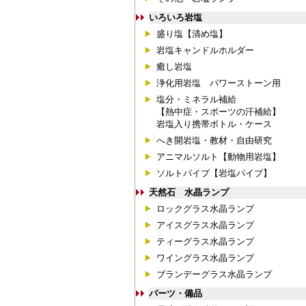
いろいろ岩塩
盛り塩【清め塩】
岩塩キャンドルホルダー
癒し岩塩
浄化用岩塩 パワーストーン用
塩分・ミネラル補給
【熱中症・スポーツの汗補給】
岩塩入り携帯ボトル・ケース
へき開岩塩・教材・自由研究
アニマルソルト【動物用岩塩】
ソルトパイプ【岩塩パイプ】
天然石 水晶ランプ
ロックグラス水晶ランプ
アイスグラス水晶ランプ
ティーグラス水晶ランプ
ワイングラス水晶ランプ
ブランデーグラス水晶ランプ
パーツ・備品