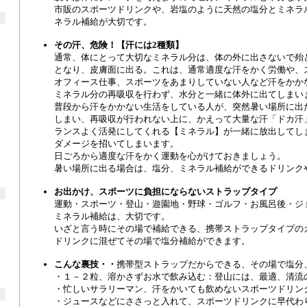
市販のスポーツドリンクや、岩塩のように天然の塩分とミネラ
ネラル補給が大切です。
その汗、危険！【汗には2種類】
通常、体にとって大切なミネラル分は、体の外に出さないで殆
となり、皮膚面に出る。これは、通常適度な汗をかく労働や、
オフィース仕事、スポーツをあまりしていない人など汗をかか
ミネラル分の再吸収を行わず、水分と一緒に体外に出てしまい
普段から汗をかかない生活をしている人が、突然暑い場所に出
しまい、再吸収が行われない上に、かえって大量な汗「ドカ汗
ランスよく活発にしてくれる【ミネラル】が一緒に放出してし
ダメージを招いてしまいます。
日ごろから適度な汗をかく運動を心がけておきましょう。
暑い場所に出る場合は、塩分、ミネラル補給ができるドリンク
お出かけ、スポーツに負担にならないストラップタイプ
運動・スポーツ・登山・遊園地・野球・ゴルフ・お風呂後・ジ
ミネラル補給は、大切です。
いざと言う時にその場で補給できる、携帯ストラップタイプの
ドリンクに混ぜてその場で塩分補給ができます。
こんな裏技・・
携帯型ストラップだからできる、その場で塩分
・１－２粒、溶かさずお水で飲み込む：登山には、最適、清流
・忙しいサラリーマン、汗をかいても飲めないスポーツドリンク
・ジュースなどにささっと入れて、スポーツドリンクに早代わ