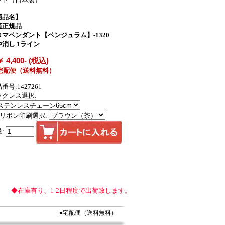
商品名】
産正規品
ロマペンダント【ペンジュラム】-1320
や消し 1ライン
￥ 4,400- (税込)
宅配便（送料無料）
番号:1427261
ックレス選択:
箱リボン印刷選択:
:
◆在庫有り、1-2日程度で出荷致します。
●宅配便（送料無料）