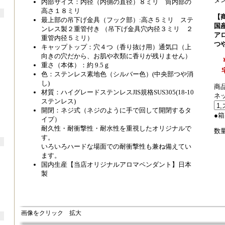
内部サイズ：内径（内側の直径）８ミリ 筒内部の
高さ１８ミリ
【
最上部の吊下げ金具（フック部）:高さ５ミリ ステ
国
ンレス製２重管付き （吊下げ金具穴内径３ミリ ２
ア
重管内径５ミリ）
つ
キャップトップ：穴４つ（香り抜け用）通気口（上
向きの穴だから、お肌や衣類に香りが残りません）
重さ（本体）：約 9.5ｇ
色：ステンレス素地色（シルバー色）(中央部つや消
し)
商品
材質：ハイグレードステンレスJIS規格SUS305(18-10
ネ
ステンレス)
開閉：ネジ式（ネジのように手で回して開閉するタ
●
イプ）
耐久性・耐衝撃性・耐水性を重視したオリジナルで
数量
す。
いろいろハードな場面での耐衝撃性も兼ね備えてい
ます。
国内生産【当店オリジナルアロマペンダント】日本
製
画像をクリック 拡大