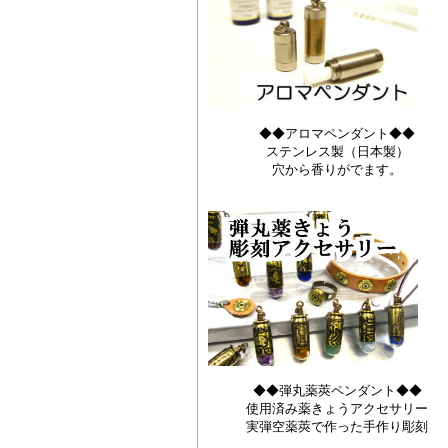
◆◆アロマペンダント◆◆
ステンレス製（日本製）
穴から香りがでます。
◆◆弾丸薬莢ペンダント◆◆
使用済み薬きょうアクセサリー
実弾空薬莢で作った手作り彫刻