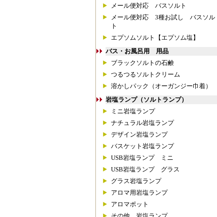
メール便対応 バスソルト
メール便対応 3種お試し バスソル
ト
エプソムソルト【エプソム塩】
バス・お風呂用 用品
ブラックソルトの石鹸
つるつるソルトクリーム
溶かしパック（オーガンジー巾着）
岩塩ランプ（ソルトランプ）
ミニ岩塩ランプ
ナチュラル岩塩ランプ
デザイン岩塩ランプ
バスケット岩塩ランプ
USB岩塩ランプ ミニ
USB岩塩ランプ グラス
グラス岩塩ランプ
アロマ用岩塩ランプ
アロマポット
その他 岩塩ランプ