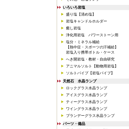
いろいろ岩塩
盛り塩【清め塩】
岩塩キャンドルホルダー
癒し岩塩
浄化用岩塩 パワーストーン用
塩分・ミネラル補給
【熱中症・スポーツの汗補給】
岩塩入り携帯ボトル・ケース
へき開岩塩・教材・自由研究
アニマルソルト【動物用岩塩】
ソルトパイプ【岩塩パイプ】
天然石 水晶ランプ
ロックグラス水晶ランプ
アイスグラス水晶ランプ
ティーグラス水晶ランプ
ワイングラス水晶ランプ
ブランデーグラス水晶ランプ
パーツ・備品