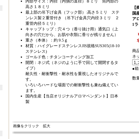
内部サイズ：内径（内側の直径）８ミリ 筒内部の
高さ１８ミリ
【
最上部の吊下げ金具（フック部）:高さ５ミリ ステ
国
ンレス製２重管付き （吊下げ金具穴内径３ミリ ２
ア
重管内径５ミリ）
1
キャップトップ：穴４つ（香り抜け用）通気口（上
向きの穴だから、お肌や衣類に香りが残りません）
重さ（本体）：約 9.5ｇ
材質：ハイグレードステンレスJIS規格SUS305(18-10
商品
ステンレス)
ネ
ゴールド色：チタンコーティング加工
開閉：ネジ式（ネジのように手で回して開閉するタ
イプ）
●
耐久性・耐衝撃性・耐水性を重視したオリジナルで
数量
す。
いろいろハードな場面での耐衝撃性も兼ね備えてい
ます。
国内生産【当店オリジナルアロマペンダント】日本
製
画像をクリック 拡大