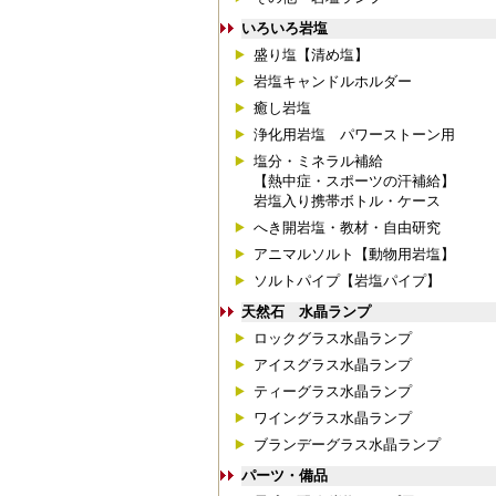
いろいろ岩塩
盛り塩【清め塩】
岩塩キャンドルホルダー
癒し岩塩
浄化用岩塩 パワーストーン用
塩分・ミネラル補給
【熱中症・スポーツの汗補給】
岩塩入り携帯ボトル・ケース
へき開岩塩・教材・自由研究
アニマルソルト【動物用岩塩】
ソルトパイプ【岩塩パイプ】
天然石 水晶ランプ
ロックグラス水晶ランプ
アイスグラス水晶ランプ
ティーグラス水晶ランプ
ワイングラス水晶ランプ
ブランデーグラス水晶ランプ
パーツ・備品