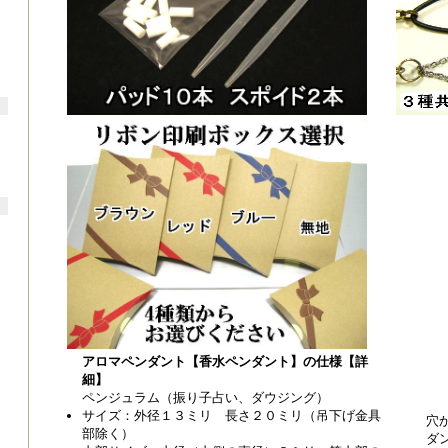
アロマペンダント【香水ペンダント】の仕様【詳
細】
ペンジュラム（振り子占い、ダウジング）
サイズ：外径１３ミリ 長さ２０ミリ（吊下げ金具
穴
部除く）
ダ