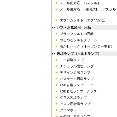
メール便対応 バスソルト
メール便対応 3種お試し バスソル
ト
エプソムソルト【エプソム塩】
バス・お風呂用 用品
ブラックソルトの石鹸
つるつるソルトクリーム
溶かしパック（オーガンジー巾着）
岩塩ランプ（ソルトランプ）
ミニ岩塩ランプ
ナチュラル岩塩ランプ
デザイン岩塩ランプ
バスケット岩塩ランプ
USB岩塩ランプ ミニ
USB岩塩ランプ グラス
グラス岩塩ランプ
アロマ用岩塩ランプ
アロマポット
その他 岩塩ランプ