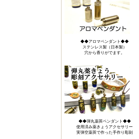
◆◆アロマペンダント◆◆
ステンレス製（日本製）
穴から香りがでます。
◆◆弾丸薬莢ペンダント◆◆
使用済み薬きょうアクセサリー
実弾空薬莢で作った手作り彫刻