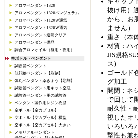
キャップ
アロマペンダント1320
抜け用）
アロマペンダント1320ペンジュラム
から、お
アロマペンダント1120Ｗ通気
ません）
アロマペンダント1320Ｗ通気
アロマペンダント透明クリア
重さ（本体
アロマペンダント備品
材質：ハ
調合アロマオイル（昼用・夜用）
JIS規格SU
空ボトル・ペンダント
ス)
試験管ペンダント
ゴールド
似顔絵ペンダント【彫刻】
グ加工
弾丸ペンダント薬きょう【彫刻】
試験管ペンダント用キット空瓶
開閉：ネ
試験管ペンダント用の試験管
で回して
ペンダント製作用レジン樹脂
耐久性・
空ボトル【空カプセル】
視したオ
空ボトル【空カプセル】横型
いろいろ
空ボトル【空カプセル】大きい
メモリアルペンダント
撃性も兼
遺骨ペンダント【防水仕様】