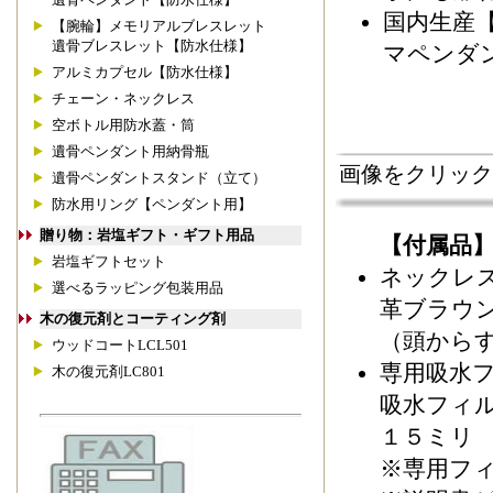
国内生産
【腕輪】メモリアルブレスレット
遺骨ブレスレット【防水仕様】
マペンダ
アルミカプセル【防水仕様】
チェーン・ネックレス
空ボトル用防水蓋・筒
遺骨ペンダント用納骨瓶
画像をクリック
遺骨ペンダントスタンド（立て）
防水用リング【ペンダント用】
贈り物：岩塩ギフト・ギフト用品
【付属品
岩塩ギフトセット
ネックレス
選べるラッピング包装用品
革ブラウン
木の復元剤とコーティング剤
（頭から
ウッドコートLCL501
専用吸水フ
木の復元剤LC801
吸水フィ
１５ミリ
※専用フ