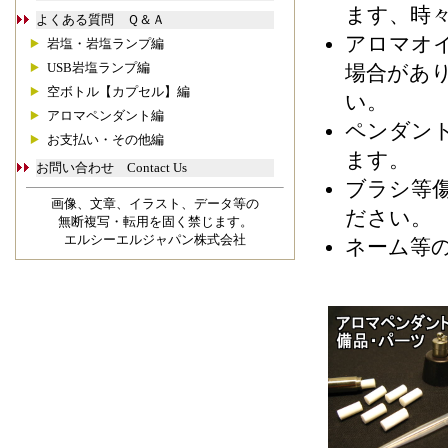
ます、時
よくある質問 Ｑ＆Ａ
アロマオ
岩塩・岩塩ランプ編
USB岩塩ランプ編
場合があ
空ボトル【カプセル】編
い。
アロマペンダント編
ペンダン
お支払い・その他編
ます。
お問い合わせ Contact Us
ブラシ等
画像、文章、イラスト、データ等の
ださい。
無断複写・転用を固く禁じます。
エルシーエルジャパン株式会社
ネーム等