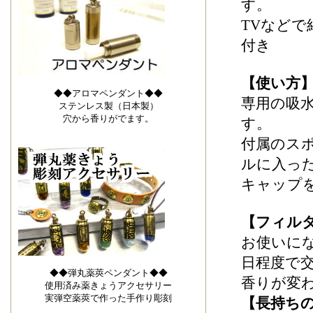
す。
TVなど
付き
【使い方
◆◆アロマペンダント◆◆
専用の吸
ステンレス製（日本製）
穴から香りがでます。
す。
付属のス
ルに入っ
キャップ
【フィル
お使いにな
日程度で
◆◆弾丸薬莢ペンダント◆◆
香りが変
使用済み薬きょうアクセサリー
実弾空薬莢で作った手作り彫刻
【長持ち