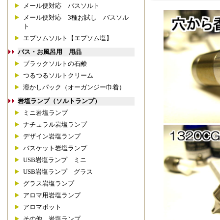
メール便対応 バスソルト
メール便対応 3種お試し バスソル
ト
エプソムソルト【エプソム塩】
バス・お風呂用 用品
ブラックソルトの石鹸
つるつるソルトクリーム
溶かしパック（オーガンジー巾着）
岩塩ランプ（ソルトランプ）
ミニ岩塩ランプ
ナチュラル岩塩ランプ
デザイン岩塩ランプ
バスケット岩塩ランプ
USB岩塩ランプ ミニ
USB岩塩ランプ グラス
グラス岩塩ランプ
アロマ用岩塩ランプ
アロマポット
その他 岩塩ランプ