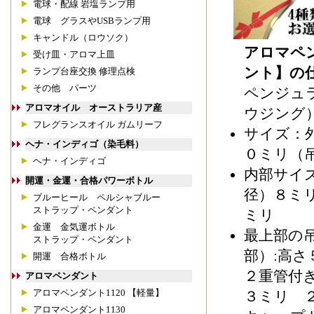
電球・配線 岩塩ランプ用
電球 グラスやUSBランプ用
キャンドル（ロウソク）
アロマペ
受け皿・アロマ上皿
ント】の
ランプ台座交換 修理点検
その他 パーツ
ペンジュ
アロマオイル オーストラリア産
ウジング
フレグランスオイル ガムリーフ
サイズ：
ヘナ・インディゴ（染毛料）
０ミリ（
ヘナ・インディゴ
内部サイ
開運・金運・合格パワーボトル
径）８ミ
ブルーヒール ペルシャブルー
ストラップ・ペンダント
ミリ
金運 金気運ボトル
最上部の
ストラップ・ペンダント
部）:高
開運 合格ボトル
２重管付
アロマペンダント
アロマペンダント1120 【軽量】
３ミリ 
アロマペンダント1130