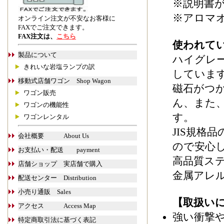
※説明書
※アロマ
オンライン注文が不安なお客様に
FAXでご注文できます。
FAX注文は、
こちら
使われて
製品について
ハイグレード
きれいな岩塩ランプの訳
していま
移動式店舗ワゴン Shop Wagon
磁石がつ
ワゴン販売
ん、また
ワゴンの機能性
す。
ワゴンレンタル
JIS規格
会社概要 About Us
ので安心
お支払い・配送 payment
高品質ス
店舗ショップ 実店舗で購入
金属アレ
配送センター Distribution
小売り通販 Sales
【取扱い
アクセス Access Map
強い衝撃
特定商取引法に基づく表記