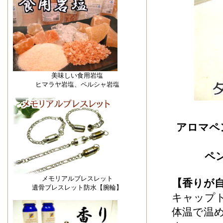
美味しい食用岩塩
ヒマラヤ岩塩、ペルシャ岩塩
アロマペ
ペ
メモリアルブレスレット
【香りが
遺骨ブレスレット防水【腕輪】
キャップ
体温で温