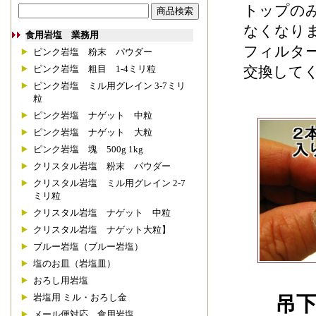
トップの
なくなり
食用岩塩 業務用
フィルタ
ピンク岩塩 粉末 パウダー
交換して
ピンク岩塩 粗目 1-4ミリ粒
ピンク岩塩 ミル用グレイン 3-7ミリ
粒
ピンク岩塩 ナゲット 中粒
ピンク岩塩 ナゲット 大粒
ピンク岩塩 塊 500g 1kg
クリスタル岩塩 粉末 パウダー
クリスタル岩塩 ミル用グレイン 2-7
ミリ粒
クリスタル岩塩 ナゲット 中粒
クリスタル岩塩 ナゲット大粒】
ブルー岩塩（ブルー岩塩）
塩のお皿（岩塩皿）
おろし用岩塩
吊
岩塩用 ミル・おろし金
メール便対応 食用岩塩