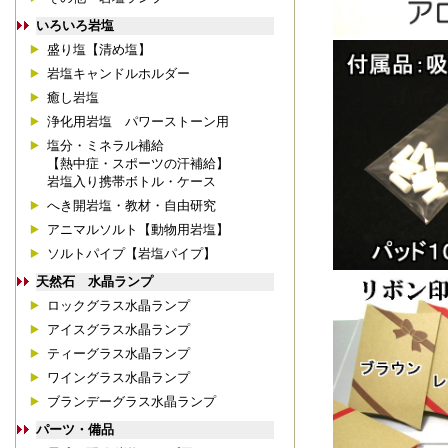
いろいろ岩塩
盛り塩【清め塩】
岩塩キャンドルホルダー
癒し岩塩
浄化用岩塩 パワーストーン用
塩分・ミネラル補給
【熱中症・スポーツの汗補給】
岩塩入り携帯ボトル・ケース
へき開岩塩・教材・自由研究
アニマルソルト【動物用岩塩】
ソルトパイプ【岩塩パイプ】
天然石 水晶ランプ
ロックグラス水晶ランプ
アイスグラス水晶ランプ
ティーグラス水晶ランプ
ワイングラス水晶ランプ
ブランデーグラス水晶ランプ
パーツ・備品